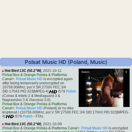
Polsat Music HD (Poland, Music)
Hot Bird 13C (50.2°W)
, 2021-10-11
Polsat Box
&
Orange Polska
&
Platforma
Canal+
:
Polsat Music HD
is encrypted again
after being temporarily unencrypted on
10758.00MHz, pol.V SR:27500 FEC:3/4
SID:17043 PID:323[MPEG-4]
/579
Polish
(Conax & Irdeto 2 & Mediaguard 3 &
Nagravision 3 & Viaccess 3.0).
Polsat Box
&
Orange Polska
&
Platforma
Canal+
:
Polsat Music HD
(Poland) är nu ikke
krypterad i (10758.00MHz, pol.V SR:27500 FEC:3/4 SID:17043 PID:323[MPEG-
4]
/579
Polish
- FTA).
Hot Bird 13C (50.2°W)
, 2021-10-09
Polsat Box
&
Orange Polska
&
Platforma Canal+
:
Polsat Music HD
is encrypted