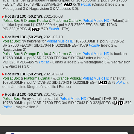
again after being temporarily unencrypted on 10758.00MHz, pol.V SR:27500
FEC:3/4 SID:17043 PID:323[MPEG-4]
/579
Polish
(Conax & Irdeto 2 &
Mediaguard 3 & Nagravision 3 & Viaccess 3.0).
Hot Bird 13C (50.2°W)
, 2021-10-08
Polsat Box
&
Orange Polska
&
Platforma Canal+
:
Polsat Music HD
(Poland) är
nu ikke krypterad i (10758.00MHz, pol.V SR:27500 FEC:3/4 SID:17043
PID:323[MPEG-4]
/579
Polish
- FTA).
Hot Bird 13C (50.2°W)
, 2021-02-10
Polsat Box
: Ny frekvens för
Polsat Music HD
: 10758.00MHz, pol.V (DVB-S2
SR:27500 FEC:3/4 SID:17044 PID:323[MPEG-4]/579
Polish
- Irdeto 2 &
Nagravision 3).
Polsat Box
&
Orange Polska
&
Platforma Canal+
:
Polsat Music HD
is back on
10758.00MHz, pol.V SR:27500 FEC:3/4 SID:17043 after a break (
PID:323[MPEG-4]/579
Polish
- Conax & Irdeto 2 & Mediaguard 3 & Nagravision
3 & Viaccess 3.0).
Hot Bird 13C (50.2°W)
, 2021-02-09
Polsat Box
&
Platforma Canal+
&
Orange Polska
:
Polsat Music HD
har slutat
10758.00MHz, pol.V (DVB-S2 SID:17043 PID:323[MPEG-4]
/579
Polish
),
den sänds inte längre på satellite i Europa.
Hot Bird 13C (50.2°W)
, 2017-05-26
Polsat Box
: En ny kanal har startat:
Polsat Music HD
(Poland) i DVB-S2 , på
10758.00MHz, pol.V SR:27500 FEC:3/4 SID:17043 PID:323[MPEG-4]
/579
Polish
- Nagravision 3.