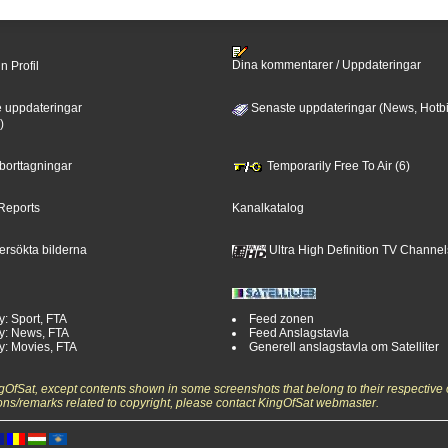
Dina kommentarer / Uppdateringar
n Profil
 uppdateringar
Senaste uppdateringar (News, Hotbi
)
 borttagningar
Temporarily Free To Air (6)
Reports
Kanalkatalog
ersökta bilderna
Ultra High Definition TV Channel
y: Sport, FTA
Feed zonen
y: News, FTA
Feed Anslagstavla
y: Movies, FTA
Generell anslagstavla om Satelliter
ngOfSat, except contents shown in some screenshots that belong to their respective 
ons/remarks related to copyright, please contact KingOfSat webmaster.