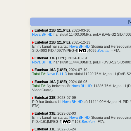
N
Eutelsat 21B (21.6°E)
, 2026-03-10
Nova BH HD
har slutat 11403.00MHz, pol.V (DVB-S2 SID:40
Eutelsat 21B (21.6°E)
, 2025-12-13
En ny kanal har startat:
Nova BH HD
(Bosnia and Herzegovina)
SID:4003 PID:4097[MPEG-4]
/4099
Bosnian
- FTA.
Eutelsat 33F (33°E)
, 2024-10-19
Nova BH HD
har slutat 11444.00MHz, pol.H (DVB-S2 SID:40
Eutelsat 16A (16°E)
, 2024-07-10
Total TV
:
Nova BH HD
har slutat 11220.75MHz, pol.H (DVB-S
Eutelsat 16A (16°E)
, 2024-06-05
Total TV
: Ny frekvens för
Nova BH HD
: 11386.75MHz, pol.H (
VideoGuard).
Eutelsat 33E
, 2023-07-09
PID har ändrats till
Nova BH HD
på 11444.00MHz, pol.H: PID
FTA).
Eutelsat 33E
, 2023-02-03
En ny kanal har startat:
Nova BH HD
(Bosnia and Herzegovina
PID:4161[MPEG-4]
/4163
Bosnian
- FTA.
Eutelsat 33E
, 2022-05-24