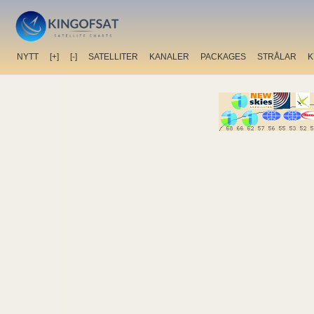
NYTT
[+]
[-]
SATELLITER
KANALER
PACKAGES
STRÅLAR
K