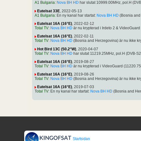
A1 Bulgaria
:
Nova BH HD
har slutat 10999.00MHz, pol.H (DV
Eutelsat 33E
, 2022-05-13
A1 Bulgaria
: En ny kanal har startat:
Nova BH HD
(Bosnia and
Eutelsat 16A (16°E)
, 2022-02-12
Total TV
:
Nova BH HD
är nu krypterad i Irdeto 2 & VideoGua
Eutelsat 16A (16°E)
, 2022-02-11
Total TV
:
Nova BH HD
(Bosnia and Herzegovina) är nu ikke k
Hot Bird 13C (50.2°W)
, 2020-04-07
Total TV
:
Nova BH HD
har slutat 11219.25MHz, pol.H (DVB-S
Eutelsat 16A (16°E)
, 2019-08-27
Total TV
:
Nova BH HD
är nu krypterad i VideoGuard (11220.
Eutelsat 16A (16°E)
, 2019-08-26
Total TV
:
Nova BH HD
(Bosnia and Herzegovina) är nu ikke k
Eutelsat 16A (16°E)
, 2019-07-03
Total TV
: En ny kanal har startat:
Nova BH HD
(Bosnia and Her
Startsidan