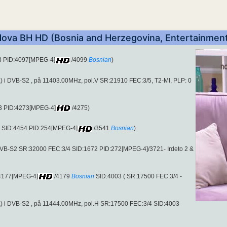
ova BH HD (Bosnia and Herzegovina, Entertainmen
03 PID:4097[MPEG-4]
/4099
Bosnian
)
 i DVB-S2 , på 11403.00MHz, pol.V SR:21910 FEC:3/5, T2-MI, PLP: 0
03 PID:4273[MPEG-4]
/4275)
2 SID:4454 PID:254[MPEG-4]
/3541
Bosnian
)
DVB-S2 SR:32000 FEC:3/4 SID:1672 PID:272[MPEG-4]/3721- Irdeto 2 &
:4177[MPEG-4]
/4179
Bosnian
SID:4003 ( SR:17500 FEC:3/4 -
) i DVB-S2 , på 11444.00MHz, pol.H SR:17500 FEC:3/4 SID:4003