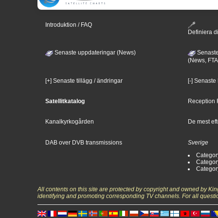
Introduktion / FAQ
Definiera di
Senaste uppdateringar (News)
Senaste
(News, FTA
[+] Senaste tillägg / ändringar
[-] Senaste
Satellitkatalog
Reception 
Kanalkyrkogården
De mest eft
DAB over DVB transmissions
Sverige
Categor
Categor
Categor
All contents on this site are protected by copyright and owned by Ki
identifying and promoting corresponding TV channels. For all questi