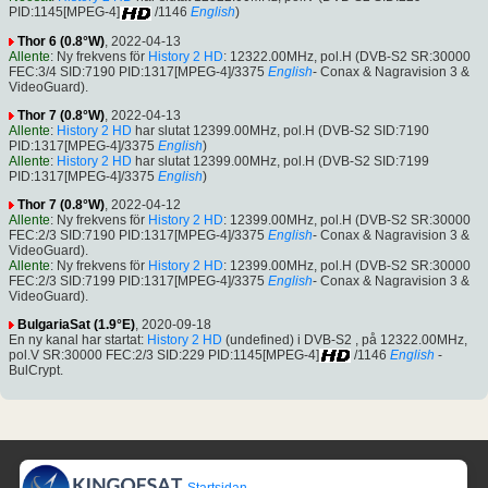
PID:1145[MPEG-4]
/1146
English
)
Thor 6 (0.8°W)
, 2022-04-13
Allente
: Ny frekvens för
History 2 HD
: 12322.00MHz, pol.H (DVB-S2 SR:30000
FEC:3/4 SID:7190 PID:1317[MPEG-4]/3375
English
- Conax & Nagravision 3 &
VideoGuard).
Thor 7 (0.8°W)
, 2022-04-13
Allente
:
History 2 HD
har slutat 12399.00MHz, pol.H (DVB-S2 SID:7190
PID:1317[MPEG-4]/3375
English
)
Allente
:
History 2 HD
har slutat 12399.00MHz, pol.H (DVB-S2 SID:7199
PID:1317[MPEG-4]/3375
English
)
Thor 7 (0.8°W)
, 2022-04-12
Allente
: Ny frekvens för
History 2 HD
: 12399.00MHz, pol.H (DVB-S2 SR:30000
FEC:2/3 SID:7190 PID:1317[MPEG-4]/3375
English
- Conax & Nagravision 3 &
VideoGuard).
Allente
: Ny frekvens för
History 2 HD
: 12399.00MHz, pol.H (DVB-S2 SR:30000
FEC:2/3 SID:7199 PID:1317[MPEG-4]/3375
English
- Conax & Nagravision 3 &
VideoGuard).
BulgariaSat (1.9°E)
, 2020-09-18
En ny kanal har startat:
History 2 HD
(undefined) i DVB-S2 , på 12322.00MHz,
pol.V SR:30000 FEC:2/3 SID:229 PID:1145[MPEG-4]
/1146
English
-
BulCrypt.