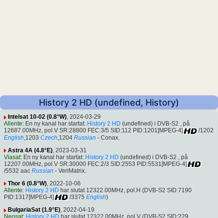
History 2 HD (undefined, History)
Intelsat 10-02 (0.8°W)
, 2024-03-29
Allente
: En ny kanal har startat:
History 2 HD
(undefined) i DVB-S2 , på
12687.00MHz, pol.V SR:28800 FEC:3/5 SID:112 PID:1201[MPEG-4]
/1202
English
,1203
Czech
,1204
Russian
- Conax.
Astra 4A (4.8°E)
, 2023-03-31
Viasat
: En ny kanal har startat:
History 2 HD
(undefined) i DVB-S2 , på
12207.00MHz, pol.V SR:30000 FEC:2/3 SID:2553 PID:5531[MPEG-4]
/5532 aac
Russian
- VeriMatrix.
Thor 6 (0.8°W)
, 2022-10-06
Allente
:
History 2 HD
har slutat 12322.00MHz, pol.H (DVB-S2 SID:7190
PID:1317[MPEG-4]
/3375
English
)
BulgariaSat (1.9°E)
, 2022-04-19
Neosat
:
History 2 HD
har slutat 12322.00MHz, pol.V (DVB-S2 SID:229