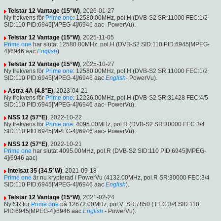
Telstar 12 Vantage (15°W)
, 2026-01-27
Ny frekvens för
Prime one
: 12580.00MHz, pol.H (DVB-S2 SR:11000 FEC:1/2
SID:110 PID:6945[MPEG-4]/6946 aac- PowerVu).
Telstar 12 Vantage (15°W)
, 2025-11-05
Prime one
har slutat 12580.00MHz, pol.H (DVB-S2 SID:110 PID:6945[MPEG-
4]/6946 aac
English
)
Telstar 12 Vantage (15°W)
, 2025-10-27
Ny frekvens för
Prime one
: 12580.00MHz, pol.H (DVB-S2 SR:11000 FEC:1/2
SID:110 PID:6945[MPEG-4]/6946 aac
English
- PowerVu).
Astra 4A (4.8°E)
, 2023-04-21
Ny frekvens för
Prime one
: 12226.00MHz, pol.H (DVB-S2 SR:31428 FEC:4/5
SID:110 PID:6945[MPEG-4]/6946 aac- PowerVu).
NSS 12 (57°E)
, 2022-10-22
Ny frekvens för
Prime one
: 4095.00MHz, pol.R (DVB-S2 SR:30000 FEC:3/4
SID:110 PID:6945[MPEG-4]/6946 aac- PowerVu).
NSS 12 (57°E)
, 2022-10-21
Prime one
har slutat 4095.00MHz, pol.R (DVB-S2 SID:110 PID:6945[MPEG-
4]/6946 aac)
Intelsat 35 (34.5°W)
, 2021-09-18
Prime one
är nu krypterad i PowerVu (4132.00MHz, pol.R SR:30000 FEC:3/4
SID:110 PID:6945[MPEG-4]/6946 aac
English
).
Telstar 12 Vantage (15°W)
, 2021-02-24
Ny SR för
Prime one
på 12672.00MHz, pol.V: SR:7850 ( FEC:3/4 SID:110
PID:6945[MPEG-4]/6946 aac
English
- PowerVu).