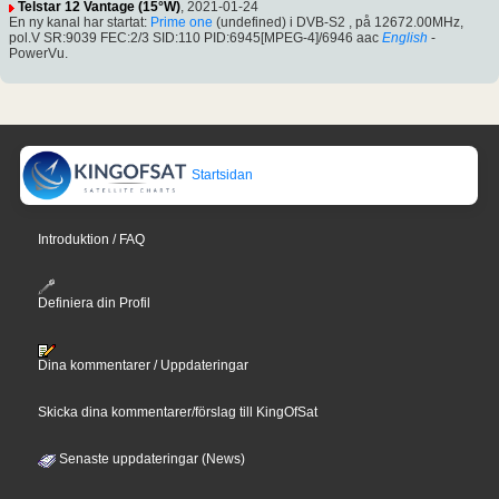
Telstar 12 Vantage (15°W)
, 2021-01-24
En ny kanal har startat:
Prime one
(undefined) i DVB-S2 , på 12672.00MHz,
pol.V SR:9039 FEC:2/3 SID:110 PID:6945[MPEG-4]/6946 aac
English
-
PowerVu.
Startsidan
Introduktion / FAQ
Definiera din Profil
Dina kommentarer / Uppdateringar
Skicka dina kommentarer/förslag till KingOfSat
Senaste uppdateringar (News)