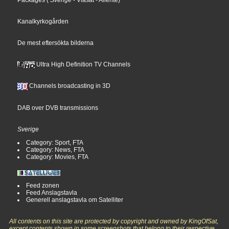
Packages
(
Sverige
- Viasat
- Allente
)
Kanalkyrkogården
De mest eftersökta bilderna
Ultra High Definition TV Channels
Channels broadcasting in 3D
DAB over DVB transmissions
Sverige
Category: Sport, FTA
Category: News, FTA
Category: Movies, FTA
Feed zonen
Feed Anslagstavla
Generell anslagstavla om Satelliter
All contents on this site are protected by copyright and owned by KingOfSat,
except contents shown in some screenshots that belong to their respective