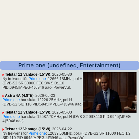
Prime one (undefined, Entertainment)
Telstar 12 Vantage (15°W)
, 2026-05-30
Ny frekvens för
Prime one
: 12666.18MHz, pol.H
(DVB-S2 SR:30000 FEC:3/4 SID:110
PID:6945[MPEG-4]/6946 aac- PowerVu).
Astra 4A (4.8°E)
, 2026-05-23
Prime one
har slutat 12226.25MHz, pol.H
(DVB-S2 SID:110 PID:6945[MPEG-4]/6946 aac)
Telstar 12 Vantage (15°W)
, 2026-05-03
Prime one
har slutat 12587.70MHz, pol.H (DVB-S2 SID:110 PID:6945[MPEG-
4]/6946 aac)
Telstar 12 Vantage (15°W)
, 2026-04-22
Ny frekvens för
Prime one
: 12639.50MHz, pol.H (DVB-S2 SR:11000 FEC:1/2
SID:110 PID:6945[MPEG-4]/6946 aac- PowerVu).