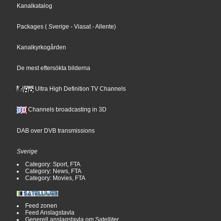
Kanalkatalog
Packages
(
Sverige
- Viasat
- Allente
)
Kanalkyrkogården
De mest eftersökta bilderna
Ultra High Definition TV Channels
Channels broadcasting in 3D
DAB over DVB transmissions
Sverige
Category: Sport, FTA
Category: News, FTA
Category: Movies, FTA
Feed zonen
Feed Anslagstavla
Generell anslagstavla om Satelliter