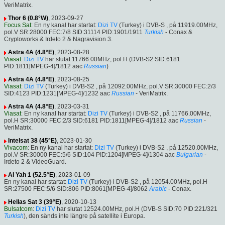
VeriMatrix.
Thor 6 (0.8°W)
, 2023-09-27
Focus Sat
: En ny kanal har startat:
Dizi TV
(Turkey) i DVB-S , på 11919.00MHz,
pol.V SR:28000 FEC:7/8 SID:31114 PID:1901/1911
Turkish
- Conax &
Cryptoworks & Irdeto 2 & Nagravision 3.
Astra 4A (4.8°E)
, 2023-08-28
Viasat
:
Dizi TV
har slutat 11766.00MHz, pol.H (DVB-S2 SID:6181
PID:1811[MPEG-4]/1812 aac
Russian
)
Astra 4A (4.8°E)
, 2023-08-25
Viasat
:
Dizi TV
(Turkey) i DVB-S2 , på 12092.00MHz, pol.V SR:30000 FEC:2/3
SID:4123 PID:1231[MPEG-4]/1232 aac
Russian
- VeriMatrix.
Astra 4A (4.8°E)
, 2023-03-31
Viasat
: En ny kanal har startat:
Dizi TV
(Turkey) i DVB-S2 , på 11766.00MHz,
pol.H SR:30000 FEC:2/3 SID:6181 PID:1811[MPEG-4]/1812 aac
Russian
-
VeriMatrix.
Intelsat 38 (45°E)
, 2023-01-30
Vivacom
: En ny kanal har startat:
Dizi TV
(Turkey) i DVB-S2 , på 12520.00MHz,
pol.V SR:30000 FEC:5/6 SID:104 PID:1204[MPEG-4]/1304 aac
Bulgarian
-
Irdeto 2 & VideoGuard.
Al Yah 1 (52.5°E)
, 2023-01-09
En ny kanal har startat:
Dizi TV
(Turkey) i DVB-S2 , på 12054.00MHz, pol.H
SR:27500 FEC:5/6 SID:806 PID:8061[MPEG-4]/8062
Arabic
- Conax.
Hellas Sat 3 (39°E)
, 2020-10-13
Bulsatcom
:
Dizi TV
har slutat 12524.00MHz, pol.H (DVB-S SID:70 PID:221/321
Turkish
), den sänds inte längre på satellite i Europa.