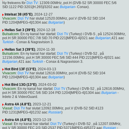
Ny frekvens för
Dizi TV
: 12309.00MHz, pol.H (DVB-S2 SR:30000 FEC:5/6
SID:1122 PID:3201[H.265]/3202 aac
Bulgarian
- Conax).
Intelsat 38 (45°E)
, 2024-12-27
Vivacom
:
Dizi TV
har slutat 12520.00MHz, pol.V (DVB-S2 SID:104
PID:1204[MPEG-4]/1304 aac
Bulgarian
)
Hellas Sat 3 (39°E)
, 2024-12-18
Bulsatcom
: En ny kanal har startat:
Dizi TV
(Turkey) i DVB-S , på 12524.00MHz,
pol.H SR:30000 FEC:7/8 SID:70 PID:221[MPEG-4]/321 aac
Bulgarian
,421 aac
Turkish
- Conax & Nagravision 3.
Hellas Sat 3 (39°E)
, 2024-11-30
Bulsatcom
: En ny kanal har startat:
Dizi TV
(Turkey) i DVB-S2 , på
12156.00MHz, pol.H SR:30000 FEC:5/6 SID:444 PID:221[MPEG-4]/321 aac
Bulgarian
,421 aac
Turkish
- Conax & Nagravision 3.
Hot Bird 13F (13°E)
, 2024-03-13
Vivacom
:
Dizi TV
har slutat 12616.00MHz, pol.H (DVB-S2 SID:104
PID:1204[MPEG-4]/1304 aac
Bulgarian
)
Hot Bird 13G (13°E)
, 2024-03-02
Vivacom
: En ny kanal har startat:
Dizi TV
(Turkey) i DVB-S2 , på 12616.00MHz,
pol.H SR:30000 FEC:5/6 SID:104 PID:1204[MPEG-4]/1304 aac
Bulgarian
-
Irdeto 2 & VideoGuard.
Astra 4A (4.8°E)
, 2023-12-21
Viasat
:
Dizi TV
har slutat 12092.00MHz, pol.V (DVB-S2 SID:4123
PID:1231[MPEG-4]/1232 aac
Russian
)
Astra 4A (4.8°E)
, 2023-12-19
Viasat
: En ny kanal har startat:
Dizi TV
(Turkey) i DVB-S2 , på 12207.00MHz,
pol.V SR:30000 FEC:2/3 SID:2537 PID:5371[MPEG-4]/5372 aac
Russian
-