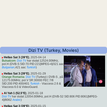
Dizi TV (Turkey, Movies)
Hellas Sat 3 (39°E)
, 2025-04-14
Bulsatcom
:
Dizi TV
har slutat 12524.00MHz,
pol.H (DVB-S SID:70 PID:221[MPEG-4]/321 aac
Bulgarian
,421 aac
Turkish
)
Hellas Sat 3 (39°E)
, 2025-01-29
Orange Romania
:
Dizi TV
(Turkey) i DVB-S , på
12175.00MHz, pol.V SR:30000 FEC:7/8
SID:200 PID:400/401
Turkish
- Viaccess 2.6 &
Viaccess 6.0 & VideoGuard.
Al Yah 1 (52.5°E)
, 2025-01-18
Dizi TV
har slutat 12054.00MHz, pol.H (DVB-S2 SID:806 PID:8061[MPEG-
4]/8062
Arabic
)
Hellas Sat 3 (39°E)
, 2025-01-15