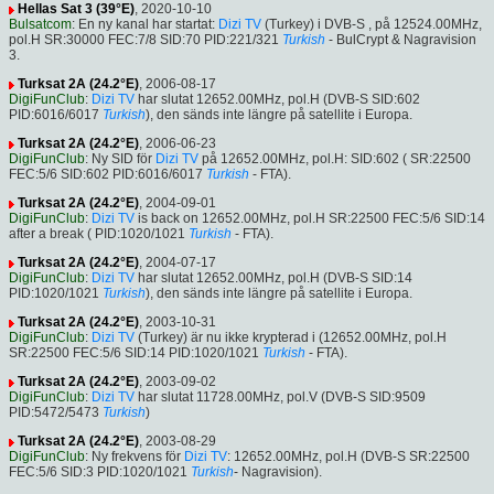
Hellas Sat 3 (39°E)
, 2020-10-10
Bulsatcom
: En ny kanal har startat:
Dizi TV
(Turkey) i DVB-S , på 12524.00MHz,
pol.H SR:30000 FEC:7/8 SID:70 PID:221/321
Turkish
- BulCrypt & Nagravision
3.
Turksat 2A (24.2°E)
, 2006-08-17
DigiFunClub
:
Dizi TV
har slutat 12652.00MHz, pol.H (DVB-S SID:602
PID:6016/6017
Turkish
), den sänds inte längre på satellite i Europa.
Turksat 2A (24.2°E)
, 2006-06-23
DigiFunClub
: Ny SID för
Dizi TV
på 12652.00MHz, pol.H: SID:602 ( SR:22500
FEC:5/6 SID:602 PID:6016/6017
Turkish
- FTA).
Turksat 2A (24.2°E)
, 2004-09-01
DigiFunClub
:
Dizi TV
is back on 12652.00MHz, pol.H SR:22500 FEC:5/6 SID:14
after a break ( PID:1020/1021
Turkish
- FTA).
Turksat 2A (24.2°E)
, 2004-07-17
DigiFunClub
:
Dizi TV
har slutat 12652.00MHz, pol.H (DVB-S SID:14
PID:1020/1021
Turkish
), den sänds inte längre på satellite i Europa.
Turksat 2A (24.2°E)
, 2003-10-31
DigiFunClub
:
Dizi TV
(Turkey) är nu ikke krypterad i (12652.00MHz, pol.H
SR:22500 FEC:5/6 SID:14 PID:1020/1021
Turkish
- FTA).
Turksat 2A (24.2°E)
, 2003-09-02
DigiFunClub
:
Dizi TV
har slutat 11728.00MHz, pol.V (DVB-S SID:9509
PID:5472/5473
Turkish
)
Turksat 2A (24.2°E)
, 2003-08-29
DigiFunClub
: Ny frekvens för
Dizi TV
: 12652.00MHz, pol.H (DVB-S SR:22500
FEC:5/6 SID:3 PID:1020/1021
Turkish
- Nagravision).