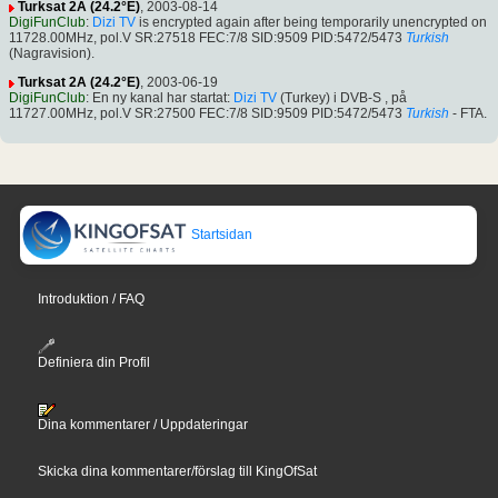
Turksat 2A (24.2°E)
, 2003-08-14
DigiFunClub
:
Dizi TV
is encrypted again after being temporarily unencrypted on
11728.00MHz, pol.V SR:27518 FEC:7/8 SID:9509 PID:5472/5473
Turkish
(Nagravision).
Turksat 2A (24.2°E)
, 2003-06-19
DigiFunClub
: En ny kanal har startat:
Dizi TV
(Turkey) i DVB-S , på
11727.00MHz, pol.V SR:27500 FEC:7/8 SID:9509 PID:5472/5473
Turkish
- FTA.
Startsidan
Introduktion / FAQ
Definiera din Profil
Dina kommentarer / Uppdateringar
Skicka dina kommentarer/förslag till KingOfSat