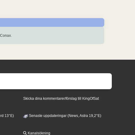
 Conax.
Skicka dina kommentarer/förslag till KingOfSat
rd 13°E)
Senaste uppdateringar (News, Astra 19,2°E)
Kanalsökning