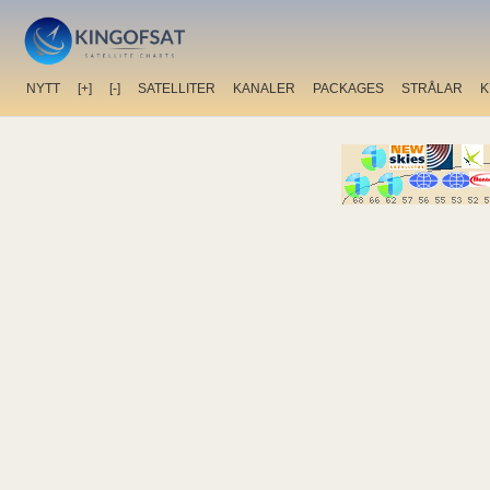
NYTT
[+]
[-]
SATELLITER
KANALER
PACKAGES
STRÅLAR
K