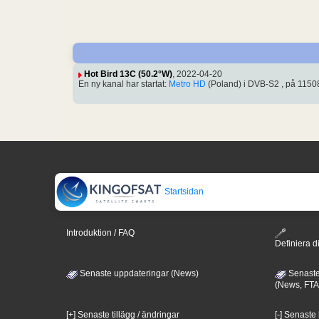
Hot Bird 13C (50.2°W)
, 2022-04-20
En ny kanal har startat:
Metro HD
(Poland) i DVB-S2 , på 115
Startsidan
Introduktion / FAQ
Definiera di
Senaste uppdateringar (News)
Senaste
(News, FTA
[+] Senaste tillägg / ändringar
[-] Senaste