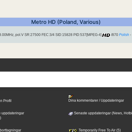
Metro HD (Poland, Various)
08.00MHz, pol.V SR:27500 FEC:3/4 SID:15828 PID:537[MPEG-4]
/870
Polish
-
Dina kommentarer / Uppdateringar
n Profil
 uppdateringar
Senaste uppdateringar (News, Hotbi
)
 borttagningar
Temporarily Free To Air (5)