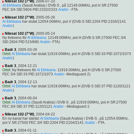
Nilesat 102 (7°W)
, 2006-07-10
Al Ekhbaria
(Saudi Arabia) i DVB-S , på 12149.00MHz, pol.H SR:27500
FEC:3/4 SID:5604 PID:2332/2333
Arabic
- FTA.
Nilesat 102 (7°W)
, 2005-05-26
Al Ekhbaria
har slutat 12054.00MHz, pol.V (DVB-S SID:2204 PID:2104/2141
Arabic
)
Nilesat 102 (7°W)
, 2005-05-14
Ny frekvens för
Al Ekhbaria
: 12149.00MHz, pol.H (DVB-S SR:27500 FEC:3/4
SID:2604 PID:515/680
Arabic
- FTA).
Badr 3
, 2005-03-26
Orbit
:
Al Ekhbaria
har slutat 11919.00MHz, pol.H (DVB-S SID:33 PID:1072/1073
Arabic
)
Badr 3
, 2004-12-21
Orbit
: Ny frekvens för
Al Ekhbaria
: 11919.00MHz, pol.H (DVB-S SR:27500
FEC:3/4 SID:33 PID:1072/1073
Arabic
- Mediaguard 2).
Badr 3
, 2004-12-13
Orbit
:
Al Ekhbaria
har slutat 11919.00MHz, pol.H (DVB-S SID:37 PID:1120/1121
Arabic
)
Badr 3
, 2004-06-04
Orbit
:
Al Ekhbaria
(Saudi Arabia) i DVB-S , på 11919.00MHz, pol.H SR:27500
FEC:3/4 SID:37 PID:1120/1121
Arabic
- Mediaguard 2.
Nilesat 102 (7°W)
, 2004-04-22
En ny kanal har startat:
Al Ekhbaria
(Saudi Arabia) i DVB-S , på 12054.00MHz,
pol.V SR:27500 FEC:3/4 SID:2204 PID:2104/2141
Arabic
- FTA.
Badr 3
, 2004-01-11