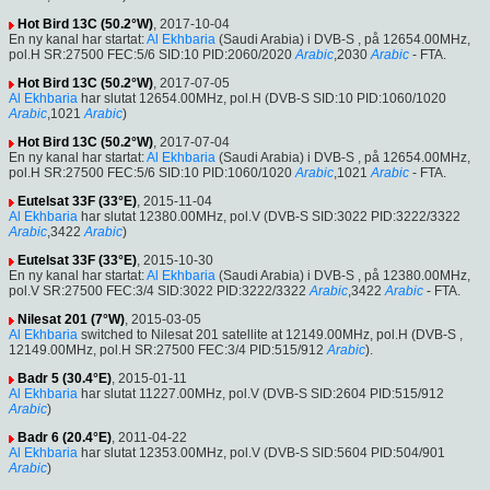
Hot Bird 13C (50.2°W)
, 2017-10-04
En ny kanal har startat:
Al Ekhbaria
(Saudi Arabia) i DVB-S , på 12654.00MHz,
pol.H SR:27500 FEC:5/6 SID:10 PID:2060/2020
Arabic
,2030
Arabic
- FTA.
Hot Bird 13C (50.2°W)
, 2017-07-05
Al Ekhbaria
har slutat 12654.00MHz, pol.H (DVB-S SID:10 PID:1060/1020
Arabic
,1021
Arabic
)
Hot Bird 13C (50.2°W)
, 2017-07-04
En ny kanal har startat:
Al Ekhbaria
(Saudi Arabia) i DVB-S , på 12654.00MHz,
pol.H SR:27500 FEC:5/6 SID:10 PID:1060/1020
Arabic
,1021
Arabic
- FTA.
Eutelsat 33F (33°E)
, 2015-11-04
Al Ekhbaria
har slutat 12380.00MHz, pol.V (DVB-S SID:3022 PID:3222/3322
Arabic
,3422
Arabic
)
Eutelsat 33F (33°E)
, 2015-10-30
En ny kanal har startat:
Al Ekhbaria
(Saudi Arabia) i DVB-S , på 12380.00MHz,
pol.V SR:27500 FEC:3/4 SID:3022 PID:3222/3322
Arabic
,3422
Arabic
- FTA.
Nilesat 201 (7°W)
, 2015-03-05
Al Ekhbaria
switched to Nilesat 201 satellite at 12149.00MHz, pol.H (DVB-S ,
12149.00MHz, pol.H SR:27500 FEC:3/4 PID:515/912
Arabic
).
Badr 5 (30.4°E)
, 2015-01-11
Al Ekhbaria
har slutat 11227.00MHz, pol.V (DVB-S SID:2604 PID:515/912
Arabic
)
Badr 6 (20.4°E)
, 2011-04-22
Al Ekhbaria
har slutat 12353.00MHz, pol.V (DVB-S SID:5604 PID:504/901
Arabic
)