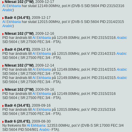
Nilesat 102 (7°W)
, 2009-12-17
Al Ekhbaria
har slutat 12149.00MHz, pol.H (DVB-S SID:5604 PID:2315/2316
Arabic
)
Badr 4 (34.4°E)
, 2009-12-17
Al Ekhbaria
har slutat 12015.00MHz, pol.V (DVB-S SID:5604 PID:2314/2315
Arabic
)
Nilesat 102 (7°W)
, 2009-12-16
PID har ändrats till
Al Ekhbaria
på 12149.00MHz, pol.H: PID:2315/2316
Arabic
SID:5604 ( SR:27500 FEC:3/4 - FTA).
Badr 4 (34.4°E)
, 2009-12-14
PID har ändrats till
Al Ekhbaria
på 12015.00MHz, pol.V: PID:2314/2315
Arabic
SID:5604 ( SR:27500 FEC:3/4 - FTA).
Nilesat 102 (7°W)
, 2009-12-14
PID har ändrats till
Al Ekhbaria
på 12149.00MHz, pol.H: PID:2314/2315
Arabic
SID:5604 ( SR:27500 FEC:3/4 - FTA).
PID har ändrats till
Al Ekhbaria
på 12149.00MHz, pol.H: PID:2314/2315
Arabic
SID:5604 ( SR:27500 FEC:3/4 - FTA).
Nilesat 102 (7°W)
, 2009-09-16
PID har ändrats till
Al Ekhbaria
på 12149.00MHz, pol.H: PID:2315/2316
SID:5604 ( SR:27500 FEC:3/4 - FTA).
Badr 4 (34.4°E)
, 2009-09-16
PID har ändrats till
Al Ekhbaria
på 12015.00MHz, pol.V: PID:2315/2316
SID:5604 ( SR:27500 FEC:3/4 - FTA).
Badr 6 (20.4°E)
, 2009-08-30
Ny frekvens för
Al Ekhbaria
: 12353.00MHz, pol.V (DVB-S SR:17000 FEC:3/4
SID:5604 PID:504/901
Arabic
- FTA).