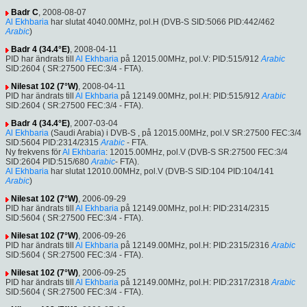
Badr C
, 2008-08-07
Al Ekhbaria
har slutat 4040.00MHz, pol.H (DVB-S SID:5066 PID:442/462
Arabic
)
Badr 4 (34.4°E)
, 2008-04-11
PID har ändrats till
Al Ekhbaria
på 12015.00MHz, pol.V: PID:515/912
Arabic
SID:2604 ( SR:27500 FEC:3/4 - FTA).
Nilesat 102 (7°W)
, 2008-04-11
PID har ändrats till
Al Ekhbaria
på 12149.00MHz, pol.H: PID:515/912
Arabic
SID:2604 ( SR:27500 FEC:3/4 - FTA).
Badr 4 (34.4°E)
, 2007-03-04
Al Ekhbaria
(Saudi Arabia) i DVB-S , på 12015.00MHz, pol.V SR:27500 FEC:3/4
SID:5604 PID:2314/2315
Arabic
- FTA.
Ny frekvens för
Al Ekhbaria
: 12015.00MHz, pol.V (DVB-S SR:27500 FEC:3/4
SID:2604 PID:515/680
Arabic
- FTA).
Al Ekhbaria
har slutat 12010.00MHz, pol.V (DVB-S SID:104 PID:104/141
Arabic
)
Nilesat 102 (7°W)
, 2006-09-29
PID har ändrats till
Al Ekhbaria
på 12149.00MHz, pol.H: PID:2314/2315
SID:5604 ( SR:27500 FEC:3/4 - FTA).
Nilesat 102 (7°W)
, 2006-09-26
PID har ändrats till
Al Ekhbaria
på 12149.00MHz, pol.H: PID:2315/2316
Arabic
SID:5604 ( SR:27500 FEC:3/4 - FTA).
Nilesat 102 (7°W)
, 2006-09-25
PID har ändrats till
Al Ekhbaria
på 12149.00MHz, pol.H: PID:2317/2318
Arabic
SID:5604 ( SR:27500 FEC:3/4 - FTA).