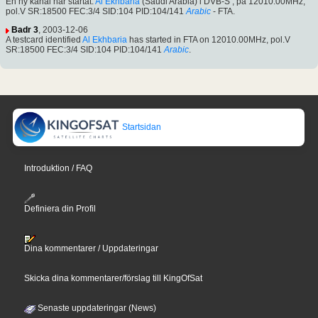
En ny kanal har startat:
Al Ekhbaria
(Saudi Arabia) i DVB-S , på 12010.00MHz,
pol.V SR:18500 FEC:3/4 SID:104 PID:104/141
Arabic
- FTA.
Badr 3
, 2003-12-06
A testcard identified
Al Ekhbaria
has started in FTA on 12010.00MHz, pol.V
SR:18500 FEC:3/4 SID:104 PID:104/141
Arabic
.
Startsidan
Introduktion / FAQ
Definiera din Profil
Dina kommentarer / Uppdateringar
Skicka dina kommentarer/förslag till KingOfSat
Senaste uppdateringar (News)