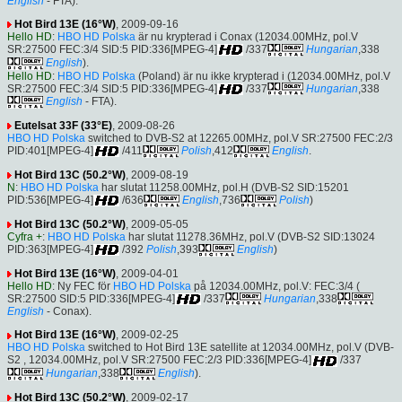
English
- FTA).
Hot Bird 13E (16°W)
, 2009-09-16
Hello HD
:
HBO HD Polska
är nu krypterad i Conax (12034.00MHz, pol.V
SR:27500 FEC:3/4 SID:5 PID:336[MPEG-4]
/337
Hungarian
,338
English
).
Hello HD
:
HBO HD Polska
(Poland) är nu ikke krypterad i (12034.00MHz, pol.V
SR:27500 FEC:3/4 SID:5 PID:336[MPEG-4]
/337
Hungarian
,338
English
- FTA).
Eutelsat 33F (33°E)
, 2009-08-26
HBO HD Polska
switched to DVB-S2 at 12265.00MHz, pol.V SR:27500 FEC:2/3
PID:401[MPEG-4]
/411
Polish
,412
English
.
Hot Bird 13C (50.2°W)
, 2009-08-19
N
:
HBO HD Polska
har slutat 11258.00MHz, pol.H (DVB-S2 SID:15201
PID:536[MPEG-4]
/636
English
,736
Polish
)
Hot Bird 13C (50.2°W)
, 2009-05-05
Cyfra +
:
HBO HD Polska
har slutat 11278.36MHz, pol.V (DVB-S2 SID:13024
PID:363[MPEG-4]
/392
Polish
,393
English
)
Hot Bird 13E (16°W)
, 2009-04-01
Hello HD
: Ny FEC för
HBO HD Polska
på 12034.00MHz, pol.V: FEC:3/4 (
SR:27500 SID:5 PID:336[MPEG-4]
/337
Hungarian
,338
English
- Conax).
Hot Bird 13E (16°W)
, 2009-02-25
HBO HD Polska
switched to Hot Bird 13E satellite at 12034.00MHz, pol.V (DVB-
S2 , 12034.00MHz, pol.V SR:27500 FEC:2/3 PID:336[MPEG-4]
/337
Hungarian
,338
English
).
Hot Bird 13C (50.2°W)
, 2009-02-17