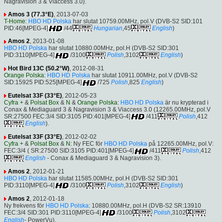
Nagravision 3 & Viaccess 3.0).
Amos 3 (77.3°E)
, 2013-07-03
T-Home
:
HBO HD Polska
har slutat 10759.00MHz, pol.V (DVB-S2 SID:101
PID:46[MPEG-4]
/44
Hungarian
,45
English
)
Amos 2
, 2013-01-08
HBO HD Polska
har slutat 10880.00MHz, pol.H (DVB-S2 SID:301
PID:3110[MPEG-4]
/3100
Polish
,3102
English
)
Hot Bird 13C (50.2°W)
, 2012-08-31
Orange Polska
:
HBO HD Polska
har slutat 10911.00MHz, pol.V (DVB-S2
SID:15925 PID:525[MPEG-4]
/725
Polish
,825
English
)
Eutelsat 33F (33°E)
, 2012-05-23
Cyfra +
&
Polsat Box
&
N
&
Orange Polska
:
HBO HD Polska
är nu krypterad i
Conax & Mediaguard 3 & Nagravision 3 & Viaccess 3.0 (12265.00MHz, pol.V
SR:27500 FEC:3/4 SID:3105 PID:401[MPEG-4]
/411
Polish
,412
English
).
Eutelsat 33F (33°E)
, 2012-02-02
Cyfra +
&
Polsat Box
&
N
: Ny FEC för
HBO HD Polska
på 12265.00MHz, pol.V:
FEC:3/4 ( SR:27500 SID:3105 PID:401[MPEG-4]
/411
Polish
,412
English
- Conax & Mediaguard 3 & Nagravision 3).
Amos 2
, 2012-01-21
HBO HD Polska
har slutat 11585.00MHz, pol.H (DVB-S2 SID:301
PID:3110[MPEG-4]
/3100
Polish
,3102
English
)
Amos 2
, 2012-01-18
Ny frekvens för
HBO HD Polska
: 10880.00MHz, pol.H (DVB-S2 SR:13910
FEC:3/4 SID:301 PID:3110[MPEG-4]
/3100
Polish
,3102
English
- PowerVu).