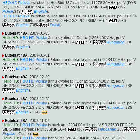
HBO HD Polska
switched to Hot Bird 13C satellite at 11278.36MHz, pol.V (DVB-
S2 , 11278.36MHz, pol.V SR:27500 FEC:2/3 PID:363[MPEG-4]
/392
Polish
,393
English
).
HBO HD Polska
switched to Hot Bird 13C satellite at 11258.00MHz, pol.H (DVB-
S2 , 11258.00MHz, pol.H SR:27500 FEC:2/3 PID:536[MPEG-4]
/636
English
,736
Polish
).
Eutelsat 48A
, 2009-01-05
Hello HD
:
HBO HD Polska
är nu krypterad i Conax (12034.00MHz, pol.V
SR:27500 FEC:2/3 SID:5 PID:336[MPEG-4]
/337
Hungarian
,338
English
).
Eutelsat 48A
, 2009-01-01
Hello HD
:
HBO HD Polska
(Poland) är nu ikke krypterad i (12034.00MHz, pol.V
SR:27500 FEC:2/3 SID:5 PID:336[MPEG-4]
/337
Hungarian
,338
English
- FTA).
Eutelsat 48A
, 2008-12-29
Hello HD
:
HBO HD Polska
är nu krypterad i Conax (12034.00MHz, pol.V
SR:27500 FEC:2/3 SID:5 PID:336[MPEG-4]
/337
Hungarian
,338
English
).
Eutelsat 48A
, 2008-12-25
Hello HD
:
HBO HD Polska
(Poland) är nu ikke krypterad i (12034.00MHz, pol.V
SR:27500 FEC:2/3 SID:5 PID:336[MPEG-4]
/337
Hungarian
,338
English
- FTA).
Eutelsat 48A
, 2008-11-07
Hello HD
:
HBO HD Polska
is back on 12034.00MHz, pol.V SR:27500 FEC:2/3
SID:5 after a break ( PID:336[MPEG-4]
/337
Hungarian
,338
English
- Conax).
Hello HD
:
HBO HD Polska
har slutat 12034.00MHz, pol.V (DVB-S2 SID:5