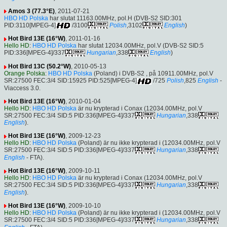
Amos 3 (77.3°E)
, 2011-07-21
HBO HD Polska
har slutat 11163.00MHz, pol.H (DVB-S2 SID:301
PID:3110[MPEG-4]
/3100
Polish
,3102
English
)
Hot Bird 13E (16°W)
, 2011-01-16
Hello HD
:
HBO HD Polska
har slutat 12034.00MHz, pol.V (DVB-S2 SID:5
PID:336[MPEG-4]/337
Hungarian
,338
English
)
Hot Bird 13C (50.2°W)
, 2010-05-13
Orange Polska
:
HBO HD Polska
(Poland) i DVB-S2 , på 10911.00MHz, pol.V
SR:27500 FEC:3/4 SID:15925 PID:525[MPEG-4]
/725
Polish
,825
English
-
Viaccess 3.0.
Hot Bird 13E (16°W)
, 2010-01-04
Hello HD
:
HBO HD Polska
är nu krypterad i Conax (12034.00MHz, pol.V
SR:27500 FEC:3/4 SID:5 PID:336[MPEG-4]/337
Hungarian
,338
English
).
Hot Bird 13E (16°W)
, 2009-12-23
Hello HD
:
HBO HD Polska
(Poland) är nu ikke krypterad i (12034.00MHz, pol.V
SR:27500 FEC:3/4 SID:5 PID:336[MPEG-4]/337
Hungarian
,338
English
- FTA).
Hot Bird 13E (16°W)
, 2009-10-11
Hello HD
:
HBO HD Polska
är nu krypterad i Conax (12034.00MHz, pol.V
SR:27500 FEC:3/4 SID:5 PID:336[MPEG-4]/337
Hungarian
,338
English
).
Hot Bird 13E (16°W)
, 2009-10-10
Hello HD
:
HBO HD Polska
(Poland) är nu ikke krypterad i (12034.00MHz, pol.V
SR:27500 FEC:3/4 SID:5 PID:336[MPEG-4]/337
Hungarian
,338