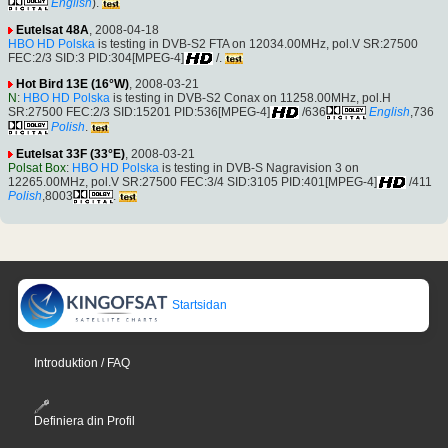
English
).
Eutelsat 48A
, 2008-04-18
HBO HD Polska
is testing in DVB-S2 FTA on 12034.00MHz, pol.V SR:27500
FEC:2/3 SID:3 PID:304[MPEG-4]
/.
Hot Bird 13E (16°W)
, 2008-03-21
N
:
HBO HD Polska
is testing in DVB-S2 Conax on 11258.00MHz, pol.H
SR:27500 FEC:2/3 SID:15201 PID:536[MPEG-4]
/636
English
,736
Polish
.
Eutelsat 33F (33°E)
, 2008-03-21
Polsat Box
:
HBO HD Polska
is testing in DVB-S Nagravision 3 on
12265.00MHz, pol.V SR:27500 FEC:3/4 SID:3105 PID:401[MPEG-4]
/411
Polish
,8003
.
Startsidan
Introduktion / FAQ
Definiera din Profil