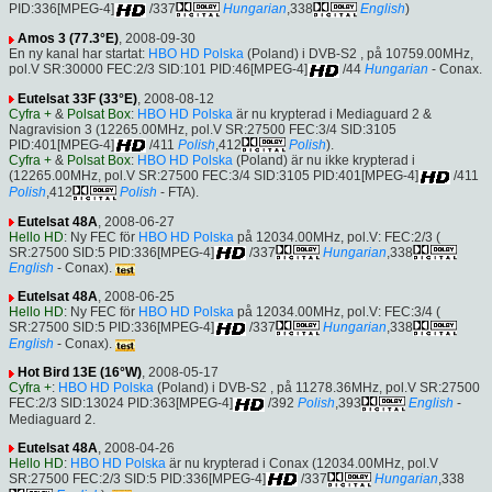
PID:336[MPEG-4]
/337
Hungarian
,338
English
)
Amos 3 (77.3°E)
, 2008-09-30
En ny kanal har startat:
HBO HD Polska
(Poland) i DVB-S2 , på 10759.00MHz,
pol.V SR:30000 FEC:2/3 SID:101 PID:46[MPEG-4]
/44
Hungarian
- Conax.
Eutelsat 33F (33°E)
, 2008-08-12
Cyfra +
&
Polsat Box
:
HBO HD Polska
är nu krypterad i Mediaguard 2 &
Nagravision 3 (12265.00MHz, pol.V SR:27500 FEC:3/4 SID:3105
PID:401[MPEG-4]
/411
Polish
,412
Polish
).
Cyfra +
&
Polsat Box
:
HBO HD Polska
(Poland) är nu ikke krypterad i
(12265.00MHz, pol.V SR:27500 FEC:3/4 SID:3105 PID:401[MPEG-4]
/411
Polish
,412
Polish
- FTA).
Eutelsat 48A
, 2008-06-27
Hello HD
: Ny FEC för
HBO HD Polska
på 12034.00MHz, pol.V: FEC:2/3 (
SR:27500 SID:5 PID:336[MPEG-4]
/337
Hungarian
,338
English
- Conax).
Eutelsat 48A
, 2008-06-25
Hello HD
: Ny FEC för
HBO HD Polska
på 12034.00MHz, pol.V: FEC:3/4 (
SR:27500 SID:5 PID:336[MPEG-4]
/337
Hungarian
,338
English
- Conax).
Hot Bird 13E (16°W)
, 2008-05-17
Cyfra +
:
HBO HD Polska
(Poland) i DVB-S2 , på 11278.36MHz, pol.V SR:27500
FEC:2/3 SID:13024 PID:363[MPEG-4]
/392
Polish
,393
English
-
Mediaguard 2.
Eutelsat 48A
, 2008-04-26
Hello HD
:
HBO HD Polska
är nu krypterad i Conax (12034.00MHz, pol.V
SR:27500 FEC:2/3 SID:5 PID:336[MPEG-4]
/337
Hungarian
,338