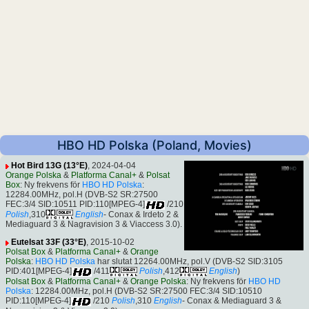
HBO HD Polska (Poland, Movies)
Hot Bird 13G (13°E)
, 2024-04-04
Orange Polska
&
Platforma Canal+
&
Polsat
Box
: Ny frekvens för
HBO HD Polska
:
12284.00MHz, pol.H (DVB-S2 SR:27500
FEC:3/4 SID:10511 PID:110[MPEG-4]
/210
Polish
,310
English
- Conax & Irdeto 2 &
Mediaguard 3 & Nagravision 3 & Viaccess 3.0).
Eutelsat 33F (33°E)
, 2015-10-02
Polsat Box
&
Platforma Canal+
&
Orange
Polska
:
HBO HD Polska
har slutat 12264.00MHz, pol.V (DVB-S2 SID:3105
PID:401[MPEG-4]
/411
Polish
,412
English
)
Polsat Box
&
Platforma Canal+
&
Orange Polska
: Ny frekvens för
HBO HD
Polska
: 12284.00MHz, pol.H (DVB-S2 SR:27500 FEC:3/4 SID:10510
PID:110[MPEG-4]
/210
Polish
,310
English
- Conax & Mediaguard 3 &