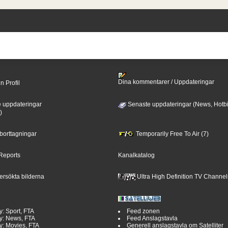
Dina kommentarer / Uppdateringar
n Profil
 uppdateringar
Senaste uppdateringar (News, Hotbi
)
 borttagningar
Temporarily Free To Air (7)
Reports
Kanalkatalog
ersökta bilderna
Ultra High Definition TV Channel
y: Sport, FTA
Feed zonen
y: News, FTA
Feed Anslagstavla
y: Movies, FTA
Generell anslagstavla om Satelliter