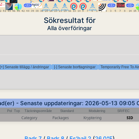
Sökresultat för
Alla överföringar
[+] Senaste tillägg / ändringar
[-] Senaste borttagningar
Temporarily Free To Ai
ad(er) - Senaste uppdateringar: 2026-05-13 09:05
Pol
Txp
Täckningsområde
Standard
Modulering
SR/FEC
Category
Packages
Kryptering
SID
Badr 7
/
Badr 8
/
Es'hail 2
(
26.0°E
)