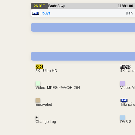
26.0°E
Badr 8
11881.00
1
Pouya
Iran
4K - Ult
8K - Ultra HD
Video: MPEG-4/AVC/H-264
Video: 
Encrypted
Titta på 
+
Change Log
DVB-S