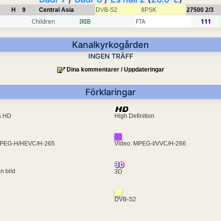
H
9
Central Asia
DVB-S2
8PSK
27500
2/3
Children
IRIB
FTA
111
Kanalkyrkogården
INGEN TRÄFF
Dina kommentarer / Uppdateringar
Förklaringar
ra HD
High Definition
MPEG-H/HEVC/H-265
Video: MPEG-I/VVC/H-266
en bild
3D
DVB-S2