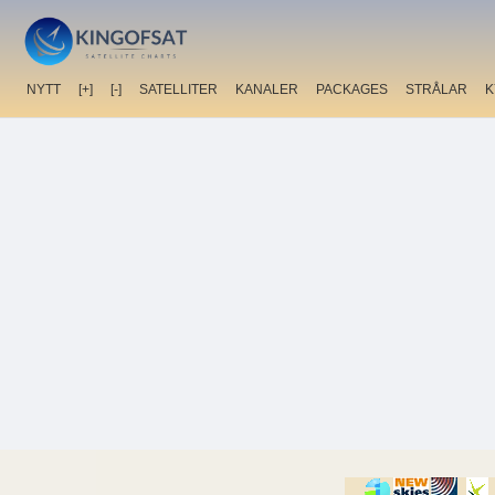
NYTT
[+]
[-]
SATELLITER
KANALER
PACKAGES
STRÅLAR
K