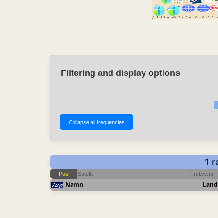
Filtering and display options
1 r
Pos
Satellit
Frekvens
Namn
Land