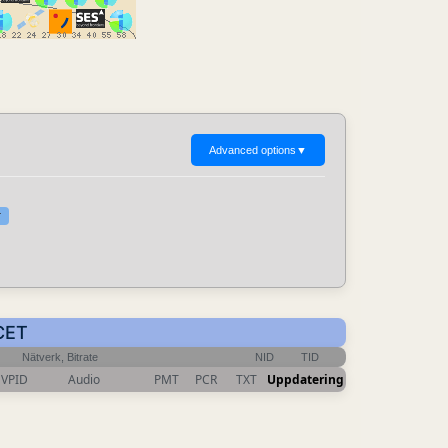
Advanced options
▼
r
 CET
Nätverk, Bitrate
NID
TID
VPID
Audio
PMT
PCR
TXT
Uppdatering