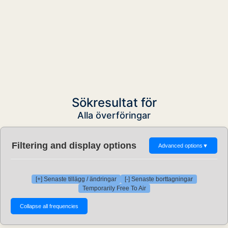
Sökresultat för
Alla överföringar
Filtering and display options
Advanced options
▼
[+] Senaste tillägg / ändringar
[-] Senaste borttagningar
Temporarily Free To Air