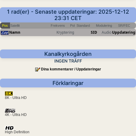
1 rad(er) - Senaste uppdateringar: 2025-12-12
23:31 CET
Pos
Satellit
Frekvens
Pol
Standard
Modulering
SR/FEC
Namn
Kryptering
SID
Audio
Uppdatering
Kanalkyrkogården
INGEN TRÄFF
Dina kommentarer / Uppdateringar
Förklaringar
8K - Ultra HD
4K - Ultra HD
High Definition