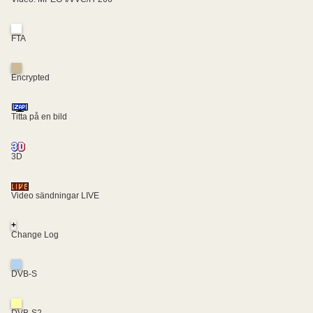
FTA
Encrypted
Titta på en bild
3D
Video sändningar LIVE
+
Change Log
DVB-S
DVB-S2