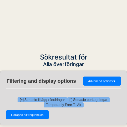
Sökresultat för
Alla överföringar
Filtering and display options
Advanced options
▼
[+] Senaste tillägg / ändringar
[-] Senaste borttagningar
Temporarily Free To Air