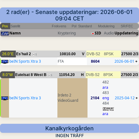
2 rad(er) - Senaste uppdateringar: 2026-06-01
09:04 CET
Pos
Satellit
Frekvens
Pol
Standard
Modulering
SR/FEC
Namn
Kryptering
SID
Audio
Uppdatering
26.0°E
Es'hail 2
10810.00
V
DVB-S2
8PSK
27500
2/3
1
beIN Sports Xtra 3
FTA
8604
2026-06-01
+
8.0°W
Eutelsat 8 West B
11054.20
H
DVB-S2
8PSK
27500
2/3
1
482
ara
483
Irdeto 2
beIN Sports Xtra 3
2104
eng
2025-04-12
+
VideoGuard
484
ara
Kanalkyrkogården
INGEN TRÄFF