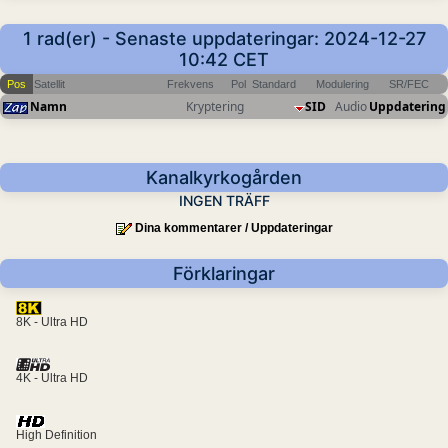
1 rad(er) - Senaste uppdateringar: 2024-12-27
10:42 CET
Pos
Satellit
Frekvens
Pol
Standard
Modulering
SR/FEC
Namn
Kryptering
SID
Audio
Uppdatering
Kanalkyrkogården
INGEN TRÄFF
Dina kommentarer / Uppdateringar
Förklaringar
8K - Ultra HD
4K - Ultra HD
High Definition