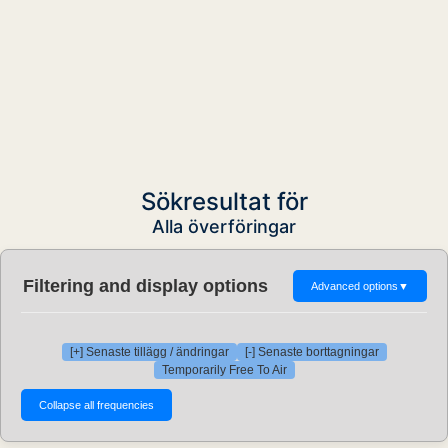
Sökresultat för
Alla överföringar
Filtering and display options
Advanced options
▼
[+] Senaste tillägg / ändringar
[-] Senaste borttagningar
Temporarily Free To Air