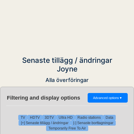
Senaste tillägg / ändringar
Joyne
Alla överföringar
Filtering and display options
Advanced options
▼
TV
HDTV
3DTV
Ultra HD
Radio stations
Data
[+] Senaste tillägg / ändringar
[-] Senaste borttagningar
Temporarily Free To Air