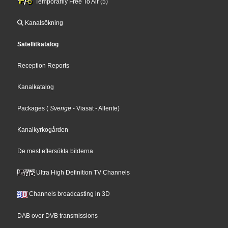
Temporarily Free To Air (5)
Kanalsökning
Satellitkatalog
Reception Reports
Kanalkatalog
Packages
(
Sverige
- Viasat
- Allente
)
Kanalkyrkogården
De mest eftersökta bilderna
Ultra High Definition TV Channels
Channels broadcasting in 3D
DAB over DVB transmissions