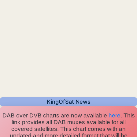
KingOfSat News
DAB over DVB charts are now available
here
. This
link provides all DAB muxes available for all
covered satellites. This chart comes with an
updated and more detailed format that will be