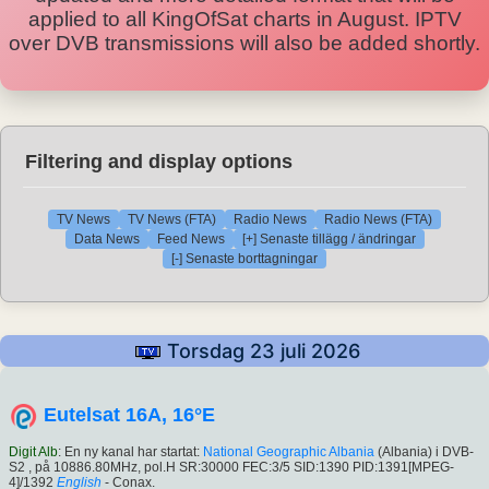
applied to all KingOfSat charts in August. IPTV
over DVB transmissions will also be added shortly.
Filtering and display options
TV News
TV News (FTA)
Radio News
Radio News (FTA)
Data News
Feed News
[+] Senaste tillägg / ändringar
[-] Senaste borttagningar
Torsdag 23 juli 2026
Eutelsat 16A, 16°E
Digit Alb
: En ny kanal har startat:
National Geographic Albania
(Albania) i DVB-
S2 , på 10886.80MHz, pol.H SR:30000 FEC:3/5 SID:1390 PID:1391[MPEG-
4]/1392
English
- Conax.