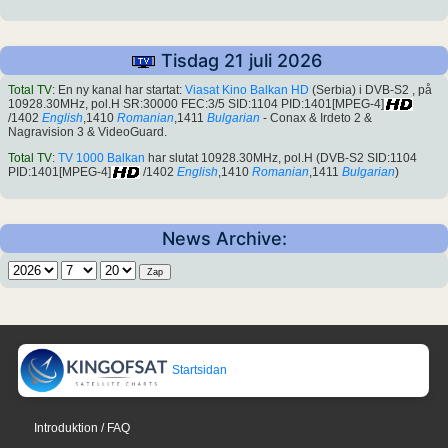
Tisdag 21 juli 2026
Total TV
: En ny kanal har startat:
Viasat Kino Balkan HD
(Serbia) i DVB-S2 , på
10928.30MHz, pol.H SR:30000 FEC:3/5 SID:1104 PID:1401[MPEG-4]
/1402
English
,1410
Romanian
,1411
Bulgarian
- Conax & Irdeto 2 &
Nagravision 3 & VideoGuard.
Total TV
:
TV 1000 Balkan
har slutat 10928.30MHz, pol.H (DVB-S2 SID:1104
PID:1401[MPEG-4]
/1402
English
,1410
Romanian
,1411
Bulgarian
)
News Archive:
Startsidan
Introduktion / FAQ