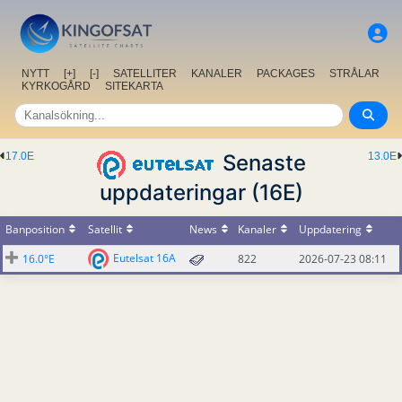
NYTT
[+]
[-]
SATELLITER
KANALER
PACKAGES
STRÅLAR
KYRKOGÅRD
SITEKARTA
17.0E
Senaste
13.0E
uppdateringar (16E)
Banposition
Satellit
News
Kanaler
Uppdatering
Eutelsat 16A
16.0°E
822
2026-07-23 08:11