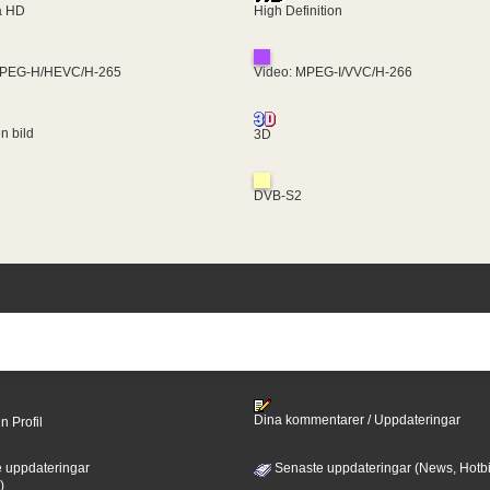
ra HD
High Definition
MPEG-H/HEVC/H-265
Video: MPEG-I/VVC/H-266
en bild
3D
DVB-S2
Dina kommentarer / Uppdateringar
n Profil
 uppdateringar
Senaste uppdateringar (News, Hotbi
)