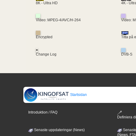
4K - Ult
8K - Ultra HD
Video: MPEG-4/AVC/H-264
Video: 
Encrypted
Titta på 
+
Change Log
DVB-S
Startsidan
Introduktion / FAQ
Definiera di
Senaste uppdateringar (News)
Senaste
(News, FTA