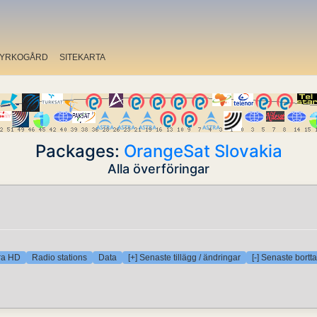
YRKOGÅRD
SITEKARTA
Packages:
OrangeSat Slovakia
Alla överföringar
ra HD
Radio stations
Data
[+] Senaste tillägg / ändringar
[-] Senaste bortt