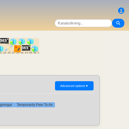
Advanced options
▼
agningar
Temporarily Free To Air