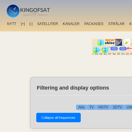
NYTT
[+]
[-]
SATELLITER
KANALER
PACKAGES
STRÅLAR
K
Filtering and display options
Alla
TV
HDTV
3DTV
Ult