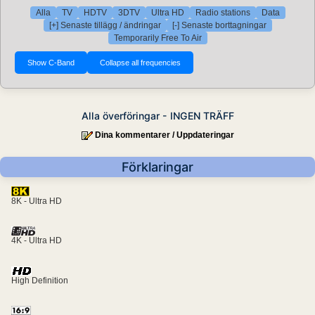
Alla
TV
HDTV
3DTV
Ultra HD
Radio stations
Data
[+] Senaste tillägg / ändringar
[-] Senaste borttagningar
Temporarily Free To Air
Alla överföringar - INGEN TRÄFF
Dina kommentarer / Uppdateringar
Förklaringar
8K - Ultra HD
4K - Ultra HD
High Definition