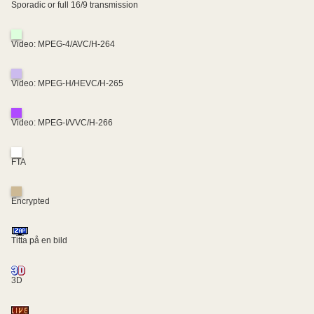
Sporadic or full 16/9 transmission
Video: MPEG-4/AVC/H-264
Video: MPEG-H/HEVC/H-265
Video: MPEG-I/VVC/H-266
FTA
Encrypted
Titta på en bild
3D