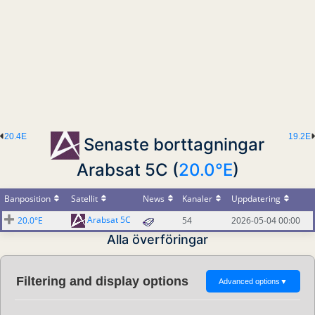
20.4E
19.2E
Senaste borttagningar
Arabsat 5C (
20.0°E
)
Banposition
Satellit
News
Kanaler
Uppdatering
Arabsat 5C
20.0°E
54
2026-05-04 00:00
Alla överföringar
Filtering and display options
Advanced options
▼