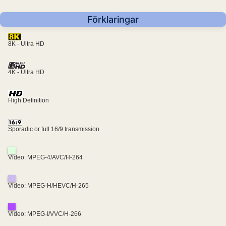
Förklaringar
8K - Ultra HD
4K - Ultra HD
High Definition
Sporadic or full 16/9 transmission
Video: MPEG-4/AVC/H-264
Video: MPEG-H/HEVC/H-265
Video: MPEG-I/VVC/H-266