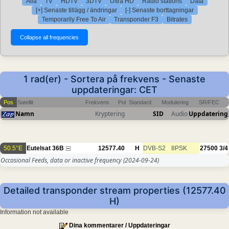
Alla
TV
HDTV
3DTV
Ultra HD
Radio stations
Data
[+] Senaste tillägg / ändringar
[-] Senaste borttagningar
Temporarily Free To Air
Transponder F3
Bitrates
1 rad(er) - Sortera på frekvens - Senaste
uppdateringar: CET
Pos
Satellit
Frekvens
Pol
Standard
Modulering
SR/FEC
Namn
Kryptering
SID
Audio
Uppdatering
50.5°E
Eutelsat 36B
12577.40
H
DVB-S2
8PSK
27500
3/4
Occasional Feeds, data or inactive frequency
(2024-09-24)
Detailed transponder stream properties (12577.40
H)
Information not available
Dina kommentarer / Uppdateringar