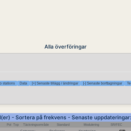
Alla överföringar
o stations
Data
[+] Senaste tillägg / ändringar
[-] Senaste borttagningar
Te
d(er) - Sortera på frekvens - Senaste uppdateringar
Pol
Txp
Täckningsområde
Standard
Modulering
SR/FEC