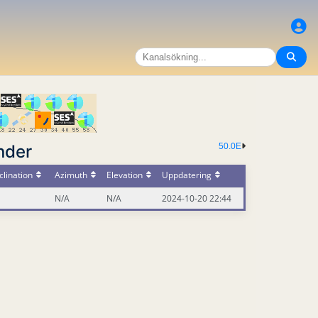
nder
50.0E
lination
Azimuth
Elevation
Uppdatering
N/A
N/A
2024-10-20 22:44