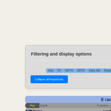
Filtering and display options
Alla
TV
HDTV
3DTV
Ultra HD
Radi
8 ra
Pos
Satellit
Frekvens