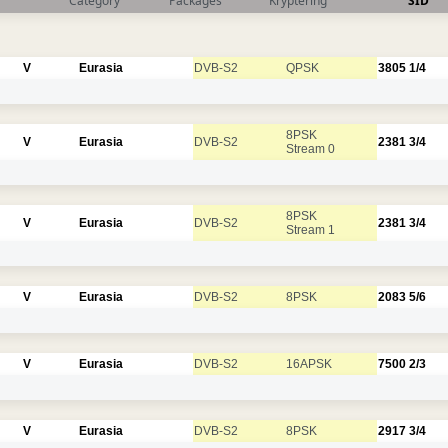
Category
Packages
Kryptering
SID
V
Eurasia
DVB-S2
QPSK
3805
1/4
8PSK
V
Eurasia
DVB-S2
2381
3/4
Stream 0
8PSK
V
Eurasia
DVB-S2
2381
3/4
Stream 1
V
Eurasia
DVB-S2
8PSK
2083
5/6
V
Eurasia
DVB-S2
16APSK
7500
2/3
V
Eurasia
DVB-S2
8PSK
2917
3/4