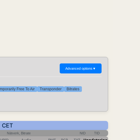
Advanced options
▼
mporarily Free To Air
Transponder
Bitrates
: CET
Nätverk, Bitrate
NID
TID