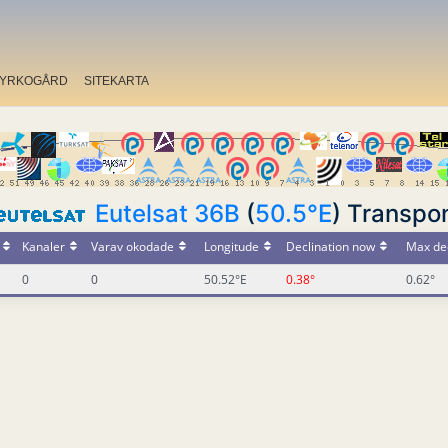
YRKOGÅRD
SITEKARTA
Eutelsat 36B
(
50.5°E
) Transpo
Kanaler
Varav okodade
Longitude
Declination now
Max dec
0
0
50.52°E
0.38°
0.62°