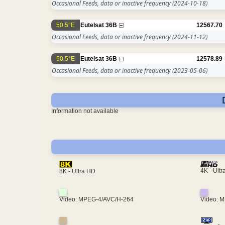
Occasional Feeds, data or inactive frequency
(2024-10-18)
50.5°E
Eutelsat 36B
12567.70
Occasional Feeds, data or inactive frequency
(2024-11-12)
50.5°E
Eutelsat 36B
12578.89
Occasional Feeds, data or inactive frequency
(2023-05-06)
Information not available
4K - Ult
8K - Ultra HD
Video: MPEG-4/AVC/H-264
Video: 