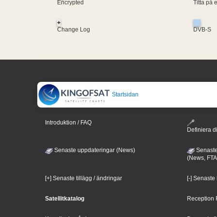
Encrypted
Titta på 
+
Change Log
DVB-S
Startsidan
Introduktion / FAQ
Definiera di
Senaste uppdateringar (News)
Senaste
(News, FTA
[+] Senaste tillägg / ändringar
[-] Senaste
Satellitkatalog
Reception 