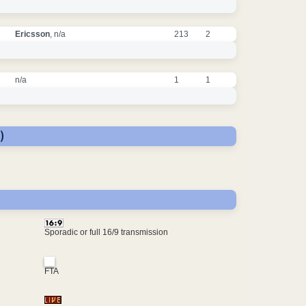
Ericsson
, n/a
213
2
n/a
1
1
)
Sporadic or full 16/9 transmission
FTA