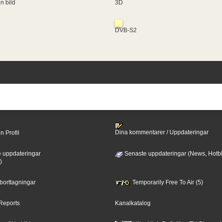
en bild
3D
DVB-S2
Dina kommentarer / Uppdateringar
n Profil
 uppdateringar
Senaste uppdateringar (News, Hotbi
)
 borttagningar
Temporarily Free To Air (5)
Reports
Kanalkatalog