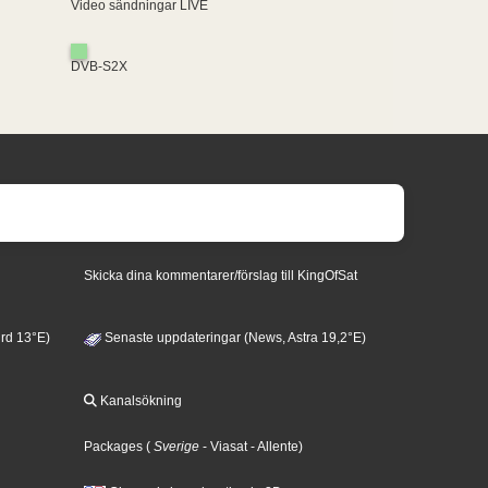
Video sändningar LIVE
DVB-S2X
Skicka dina kommentarer/förslag till KingOfSat
rd 13°E)
Senaste uppdateringar (News, Astra 19,2°E)
Kanalsökning
Packages
(
Sverige
- Viasat
- Allente
)