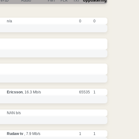
VPID
Audio
PMT
PCR
TXT
Uppdatering
n/a
0
0
Ericsson
, 16.3 Mb/s
65535
1
NAN b/s
Rudaw tv
, 7.9 Mb/s
1
1