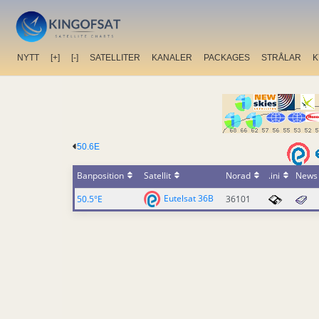
NYTT
[+]
[-]
SATELLITER
KANALER
PACKAGES
STRÅLAR
K
50.6E
Banposition
Satellit
Norad
.ini
News
Eutelsat 36B
50.5°E
36101