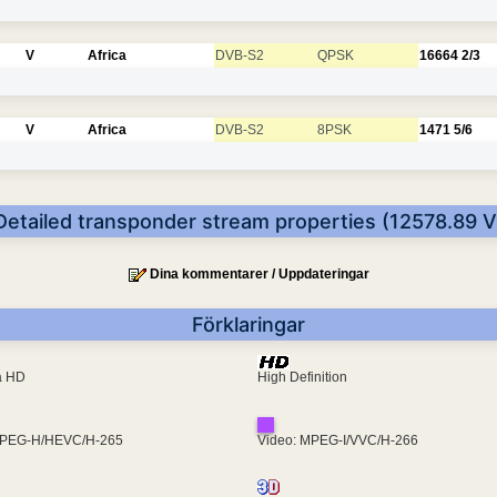
V
Africa
DVB-S2
QPSK
16664
2/3
V
Africa
DVB-S2
8PSK
1471
5/6
Detailed transponder stream properties (12578.89 V
Dina kommentarer / Uppdateringar
Förklaringar
ra HD
High Definition
MPEG-H/HEVC/H-265
Video: MPEG-I/VVC/H-266