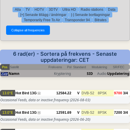
Alla
TV
HDTV
3DTV
Ultra HD
Radio stations
Data
[+] Senaste tillägg / ändringar
[-] Senaste borttagningar
Temporarily Free To Air
Transponder 94
Bitrates
6 rad(er) - Sortera på frekvens - Senaste
uppdateringar: CET
Pos
Satellit
Frekvens
Pol
Standard
Modulering
SR/FEC
Namn
Kryptering
SID
Audio
Uppdatering
13.0°E
Hot Bird 13G
12584.22
V
DVB-S2
8PSK
9700
3/4
Occasional Feeds, data or inactive frequency
(2026-08-03)
13.0°E
Hot Bird 13G
12591.69
V
DVB-S2
8PSK
7200
3/4
Occasional Feeds, data or inactive frequency
(2026-06-20)