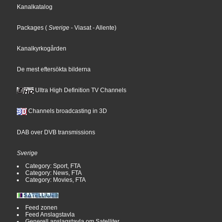
Kanalkatalog
Packages
(
Sverige
- Viasat
- Allente
)
Kanalkyrkogården
De mest eftersökta bilderna
Ultra High Definition TV Channels
Channels broadcasting in 3D
DAB over DVB transmissions
Sverige
Category: Sport, FTA
Category: News, FTA
Category: Movies, FTA
Feed zonen
Feed Anslagstavla
Generell anslagstavla om Satelliter