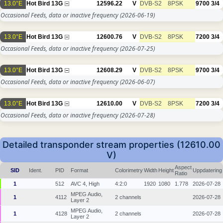
13.0°E
Hot Bird 13G
12596.22
V
DVB-S2
8PSK
9700
3/4
Occasional Feeds, data or inactive frequency
(2026-06-19)
13.0°E
Hot Bird 13G
12600.76
V
DVB-S2
8PSK
7200
3/4
Occasional Feeds, data or inactive frequency
(2026-07-25)
13.0°E
Hot Bird 13G
12608.29
V
DVB-S2
8PSK
9700
3/4
Occasional Feeds, data or inactive frequency
(2026-06-07)
13.0°E
Hot Bird 13G
12610.00
V
DVB-S2
8PSK
7200
3/4
Occasional Feeds, data or inactive frequency
(2026-07-28)
Detailed transponder stream properties (12610.00
V)
Aspect
SID
Ident.
PID
Format
Colorimetry
Width
Height
Uppdatering
Ratio
1
512
AVC 4, High
4:2:0
1920
1080
1.778
2026-07-28
MPEG Audio,
1
4112
2 channels
2026-07-28
Layer 2
MPEG Audio,
1
4128
2 channels
2026-07-28
Layer 2