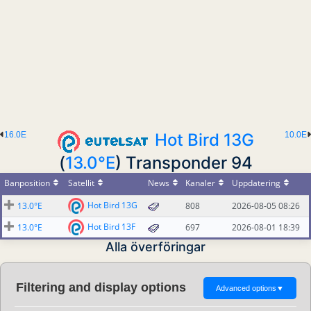
16.0E
Hot Bird 13G
10.0E
(
13.0°E
) Transponder 94
Banposition
Satellit
News
Kanaler
Uppdatering
Hot Bird 13G
13.0°E
808
2026-08-05 08:26
Hot Bird 13F
13.0°E
697
2026-08-01 18:39
Alla överföringar
Filtering and display options
Advanced options
▼