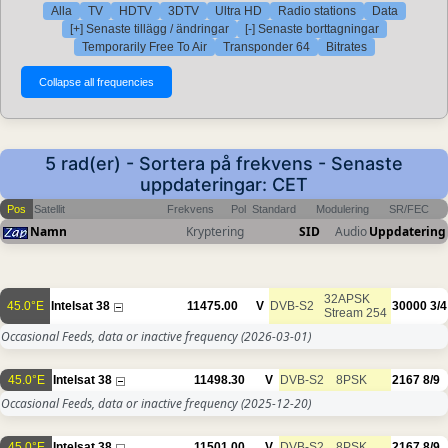
Alla
TV
HDTV
3DTV
Ultra HD
Radio stations
Data
[+] Senaste tillägg / ändringar
[-] Senaste borttagningar
Temporarily Free To Air
Transponder 64
Bitrates
5 rad(er) - Sortera på frekvens - Senaste
uppdateringar: CET
Pos
Satellit
Frekvens
Pol
Standard
Modulering
SR/FEC
Namn
Kryptering
SID
Audio
Uppdatering
32APSK
45.0°E
Intelsat 38
11475.00
V
DVB-S2
30000
3/4
Stream 254
Occasional Feeds, data or inactive frequency
(2026-03-01)
45.0°E
Intelsat 38
11498.30
V
DVB-S2
8PSK
2167
8/9
Occasional Feeds, data or inactive frequency
(2025-12-20)
45.0°E
Intelsat 38
11501.00
V
DVB-S2
8PSK
2167
8/9