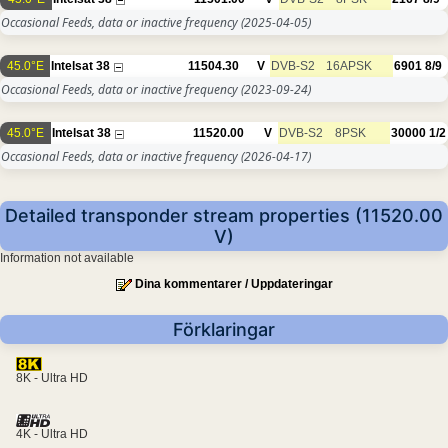
Occasional Feeds, data or inactive frequency
(2025-04-05)
45.0°E
Intelsat 38
11504.30
V
DVB-S2
16APSK
6901
8/9
Occasional Feeds, data or inactive frequency
(2023-09-24)
45.0°E
Intelsat 38
11520.00
V
DVB-S2
8PSK
30000
1/2
Occasional Feeds, data or inactive frequency
(2026-04-17)
Detailed transponder stream properties (11520.00
V)
Information not available
Dina kommentarer / Uppdateringar
Förklaringar
8K - Ultra HD
4K - Ultra HD