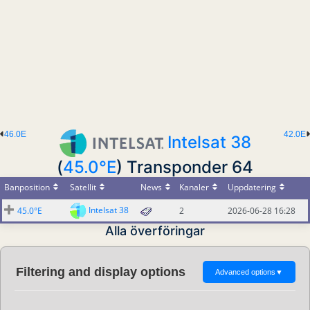
46.0E
42.0E
Intelsat 38
(
45.0°E
) Transponder 64
Banposition
Satellit
News
Kanaler
Uppdatering
Intelsat 38
45.0°E
2
2026-06-28 16:28
Alla överföringar
Filtering and display options
Advanced options
▼