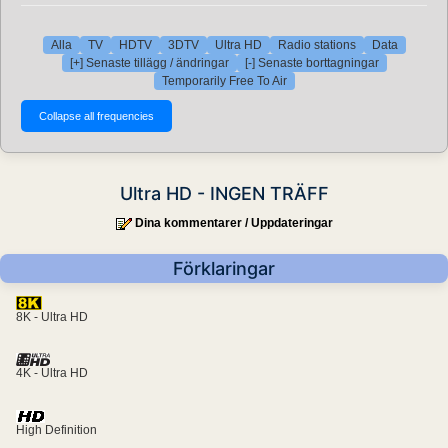
Alla
TV
HDTV
3DTV
Ultra HD
Radio stations
Data
[+] Senaste tillägg / ändringar
[-] Senaste borttagningar
Temporarily Free To Air
Ultra HD - INGEN TRÄFF
Dina kommentarer / Uppdateringar
Förklaringar
8K - Ultra HD
4K - Ultra HD
High Definition