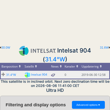
30.0W
31.6W
Intelsat 904
(
31.4°W
)
Banposition
Satellit
News
Kanaler
Uppdatering
Intelsat 904
31.4°W
0
2019-06-30 12:58
This satellite is in inclined orbit. Next zero declination time will be
on 2026-08-06 11:41:00 CET
Ultra HD
Filtering and display options
Advanced options
▼