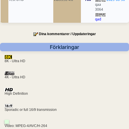
qaa
3064
qad
Dina kommentarer / Uppdateringar
Förklaringar
8K - Ultra HD
4K - Ultra HD
High Definition
Sporadic or full 16/9 transmission
Video: MPEG-4/AVC/H-264