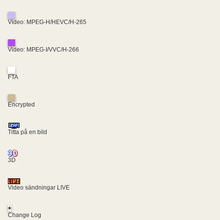
Video: MPEG-H/HEVC/H-265
Video: MPEG-I/VVC/H-266
FTA
Encrypted
Titta på en bild
3D
Video sändningar LIVE
+
Change Log