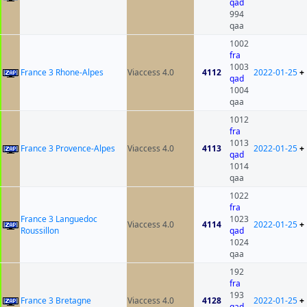
qad
994
qaa
1002
fra
1003
France 3 Rhone-Alpes
Viaccess 4.0
4112
2022-01-25
+
qad
1004
qaa
1012
fra
1013
France 3 Provence-Alpes
Viaccess 4.0
4113
2022-01-25
+
qad
1014
qaa
1022
fra
France 3 Languedoc
1023
Viaccess 4.0
4114
2022-01-25
+
Roussillon
qad
1024
qaa
192
fra
193
France 3 Bretagne
Viaccess 4.0
4128
2022-01-25
+
qad