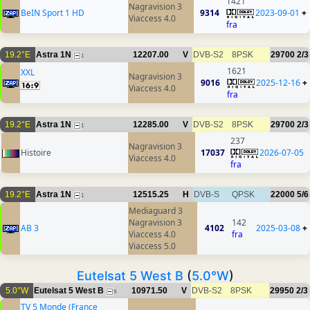
1421
Nagravision 3
BeIN Sport 1 HD
9314
2023-09-01
+
Viaccess 4.0
fra
19.2°E
Astra 1N
12207.00
V
DVB-S2
8PSK
29700
2/3
1
1621
XXL
Nagravision 3
9016
2025-12-16
+
Viaccess 4.0
fra
19.2°E
Astra 1N
12285.00
V
DVB-S2
8PSK
29700
2/3
1
237
Nagravision 3
Histoire
17037
2026-07-05
Viaccess 4.0
fra
19.2°E
Astra 1N
12515.25
H
DVB-S
QPSK
22000
5/6
1
Mediaguard 3
Nagravision 3
142
AB 3
4102
2025-03-08
+
Viaccess 4.0
fra
Viaccess 5.0
Eutelsat 5 West B
(
5.0°W
)
5.0°W
Eutelsat 5 West B
10971.50
V
DVB-S2
8PSK
29950
2/3
9
TV 5 Monde (France