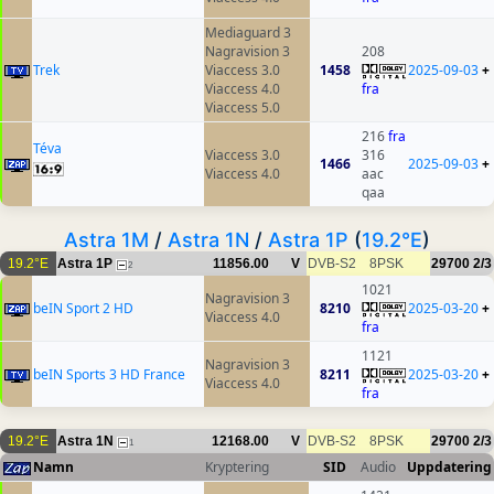
Mediaguard 3
Nagravision 3
208
Trek
Viaccess 3.0
1458
2025-09-03
+
Viaccess 4.0
fra
Viaccess 5.0
216
fra
Téva
Viaccess 3.0
316
1466
2025-09-03
+
Viaccess 4.0
aac
qaa
Astra 1M
/
Astra 1N
/
Astra 1P
(
19.2°E
)
19.2°E
Astra 1P
11856.00
V
DVB-S2
8PSK
29700
2/3
2
1021
Nagravision 3
beIN Sport 2 HD
8210
2025-03-20
+
Viaccess 4.0
fra
1121
Nagravision 3
beIN Sports 3 HD France
8211
2025-03-20
+
Viaccess 4.0
fra
19.2°E
Astra 1N
12168.00
V
DVB-S2
8PSK
29700
2/3
1
Namn
Kryptering
SID
Audio
Uppdatering