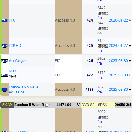
qad
2442
fra
TFX
Viaccess 4.0
424
2020-01-22
+
2443
qaa
2452
LCP HD
Viaccess 4.0
425
2024-01-27
+
fra
2462
Via Vosges
FTA
426
2025-08-30
+
fra
KTO
2472
FTA
427
2025-08-30
+
fra
France 3 Nouvelle
262
Viaccess 4.0
4133
2025-08-30
+
Aquitaine
fra
5.0°W
Eutelsat 5 West B
11471.00
V
DVB-S2
8PSK
29950
3/4
11
2002
fra
2003
TF1 Séries Films
Viaccess 4.0
3000
2025-08-30
+