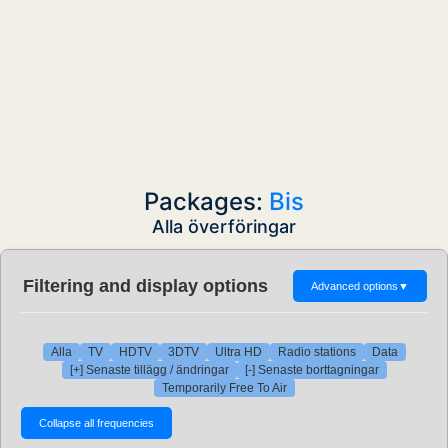
Packages:
Bis
Alla överföringar
Filtering and display options
Advanced options
▼
Alla
TV
HDTV
3DTV
Ultra HD
Radio stations
Data
[+] Senaste tillägg / ändringar
[-] Senaste borttagningar
Temporarily Free To Air