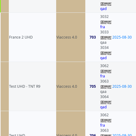
qad
3032
fra
3033
France 2 UHD
Viaccess 4.0
703
2025-08-30
qaa
3034
qad
3062
fra
3063
Test UHD - TNT R9
Viaccess 4.0
705
2025-08-30
qaa
3064
qad
3062
fra
3063
Test UHD
Viaccess 4.0
706
2025-08-30