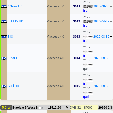
2112
CNews HD
Viaccess 4.0
3011
2025-08-30
+
fra
2122
BFM TV HD
Viaccess 4.0
3012
2026-04-27
+
fra
2132
T18
Viaccess 4.0
3013
2025-08-30
+
fra
2142
fra
CStar HD
Viaccess 4.0
3014
2025-08-30
+
2143
qaa
2152
fra
Gulli HD
Viaccess 4.0
3015
2025-08-30
+
2154
qad
5.0°W
Eutelsat 5 West B
11512.50
V
DVB-S2
8PSK
29950
2/3
18