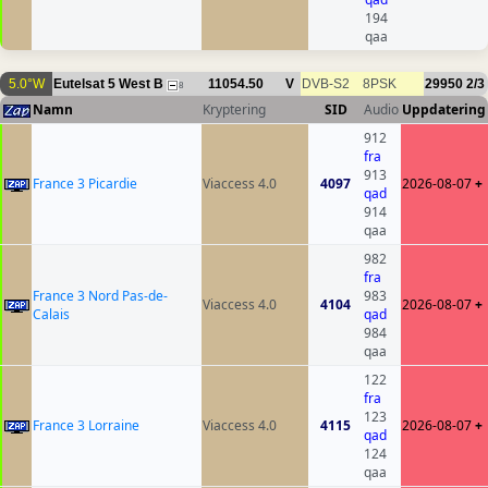
194
qaa
5.0°W
Eutelsat 5 West B
11054.50
V
DVB-S2
8PSK
29950
2/3
8
Namn
Kryptering
SID
Audio
Uppdatering
912
fra
913
France 3 Picardie
Viaccess 4.0
4097
2026-08-07
+
qad
914
qaa
982
fra
France 3 Nord Pas-de-
983
Viaccess 4.0
4104
2026-08-07
+
Calais
qad
984
qaa
122
fra
123
France 3 Lorraine
Viaccess 4.0
4115
2026-08-07
+
qad
124
qaa