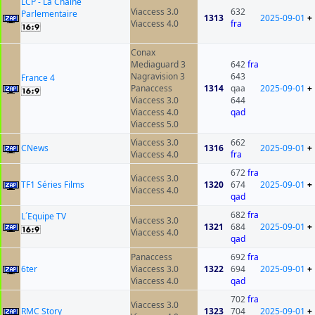
LCP - La Chaîne
Viaccess 3.0
632
Parlementaire
1313
2025-09-01
+
Viaccess 4.0
fra
Conax
Mediaguard 3
642
fra
Nagravision 3
643
France 4
Panaccess
1314
qaa
2025-09-01
+
Viaccess 3.0
644
Viaccess 4.0
qad
Viaccess 5.0
Viaccess 3.0
662
CNews
1316
2025-09-01
+
Viaccess 4.0
fra
672
fra
Viaccess 3.0
TF1 Séries Films
1320
674
2025-09-01
+
Viaccess 4.0
qad
682
fra
L´Equipe TV
Viaccess 3.0
1321
684
2025-09-01
+
Viaccess 4.0
qad
Panaccess
692
fra
6ter
Viaccess 3.0
1322
694
2025-09-01
+
Viaccess 4.0
qad
702
fra
Viaccess 3.0
RMC Story
1323
704
2025-09-01
+