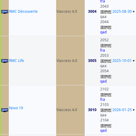
fra
2043
RMC Découverte
Viaccess 4.0
3004
2025-08-30
+
qaa
2044
qad
2052
fra
2053
RMC Life
Viaccess 4.0
3005
2025-10-01
+
qaa
2054
qad
2102
fra
2103
Novo 19
Viaccess 4.0
3010
2026-01-25
+
qaa
2104
qad