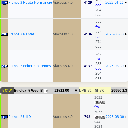
203
France 3 Haute-Normandie
Viaccess 4.0
4129
2022-01-25
+
qad
204
qaa
272
fra
273
France 3 Nantes
Viaccess 4.0
4136
2025-08-30
+
qad
274
qaa
282
fra
283
France 3 Poitou-Charentes
Viaccess 4.0
4137
2025-08-30
+
qad
284
qaa
5.0°W
Eutelsat 5 West B
12522.00
V
DVB-S2
8PSK
29950
2/3
4
3032
fra
3033
France 2 UHD
Viaccess 4.0
702
2025-08-30
+
qaa
3034