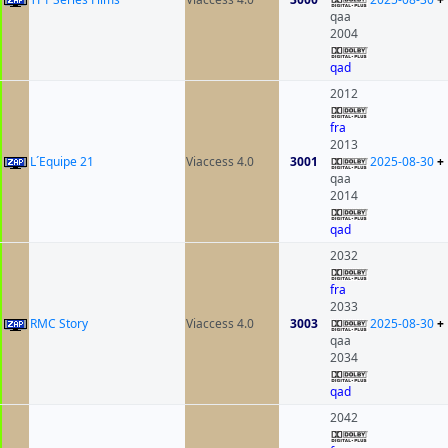
qaa
2004
qad
2012
fra
2013
L´Equipe 21
Viaccess 4.0
3001
2025-08-30
+
qaa
2014
qad
2032
fra
2033
RMC Story
Viaccess 4.0
3003
2025-08-30
+
qaa
2034
qad
2042