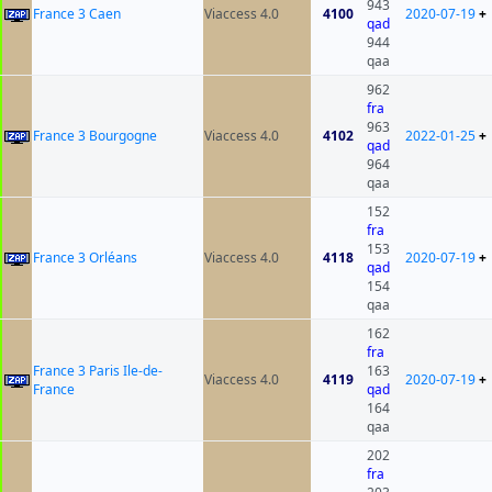
943
France 3 Caen
Viaccess 4.0
4100
2020-07-19
+
qad
944
qaa
962
fra
963
France 3 Bourgogne
Viaccess 4.0
4102
2022-01-25
+
qad
964
qaa
152
fra
153
France 3 Orléans
Viaccess 4.0
4118
2020-07-19
+
qad
154
qaa
162
fra
France 3 Paris Ile-de-
163
Viaccess 4.0
4119
2020-07-19
+
France
qad
164
qaa
202
fra