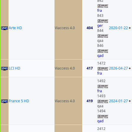
842
fra
843
ger
Arte HD
Viaccess 4.0
404
2020-01-22
+
844
qaa
846
qad
1472
LCI HD
Viaccess 4.0
417
2026-04-27
+
fra
1492
fra
1493
France 5 HD
Viaccess 4.0
419
2024-01-27
+
qaa
1494
qad
2412