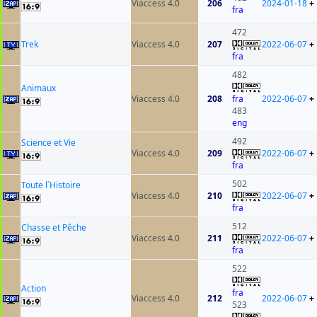
Viaccess 4.0
206
2024-01-18
+
fra
472
Trek
Viaccess 4.0
207
2022-06-07
+
fra
482
Animaux
Viaccess 4.0
208
fra
2022-06-07
+
483
eng
492
Science et Vie
Viaccess 4.0
209
2022-06-07
+
fra
502
Toute l´Histoire
Viaccess 4.0
210
2022-06-07
+
fra
512
Chasse et Pêche
Viaccess 4.0
211
2022-06-07
+
fra
522
Action
fra
Viaccess 4.0
212
2022-06-07
+
523