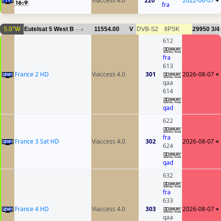
Viaccess 4.0
220
2022-06-07
+
fra
5.0°W
Eutelsat 5 West B
11554.00
V
DVB-S2
8PSK
29950
3/4
4
612
fra
613
France 2 HD
Viaccess 4.0
301
2026-08-07
+
qaa
614
qad
622
fra
France 3 Sat HD
Viaccess 4.0
302
2026-08-07
+
624
qad
632
fra
633
France 4 HD
Viaccess 4.0
303
2026-08-07
+
qaa