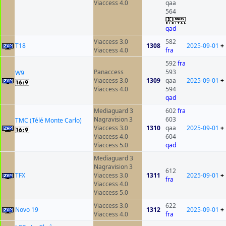
Viaccess 4.0
qaa
564
qad
Viaccess 3.0
582
T18
1308
2025-09-01
+
Viaccess 4.0
fra
592
fra
Panaccess
593
W9
Viaccess 3.0
1309
qaa
2025-09-01
+
Viaccess 4.0
594
qad
Mediaguard 3
602
fra
Nagravision 3
603
TMC (Télé Monte Carlo)
Viaccess 3.0
1310
qaa
2025-09-01
+
Viaccess 4.0
604
Viaccess 5.0
qad
Mediaguard 3
Nagravision 3
612
TFX
Viaccess 3.0
1311
2025-09-01
+
fra
Viaccess 4.0
Viaccess 5.0
Viaccess 3.0
622
Novo 19
1312
2025-09-01
+
Viaccess 4.0
fra