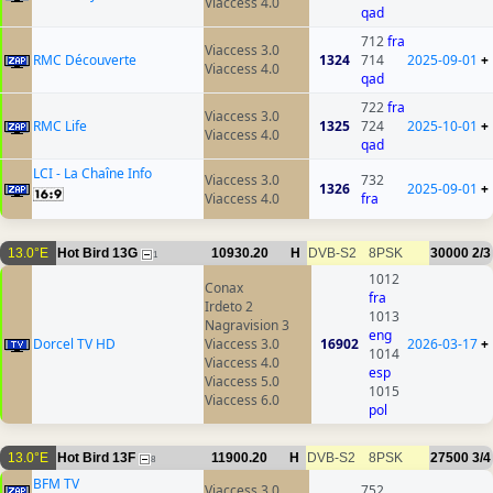
Viaccess 4.0
qad
712
fra
Viaccess 3.0
RMC Découverte
1324
714
2025-09-01
+
Viaccess 4.0
qad
722
fra
Viaccess 3.0
RMC Life
1325
724
2025-10-01
+
Viaccess 4.0
qad
LCI - La Chaîne Info
Viaccess 3.0
732
1326
2025-09-01
+
Viaccess 4.0
fra
13.0°E
Hot Bird 13G
10930.20
H
DVB-S2
8PSK
30000
2/3
1
1012
Conax
fra
Irdeto 2
1013
Nagravision 3
eng
Dorcel TV HD
Viaccess 3.0
16902
2026-03-17
+
1014
Viaccess 4.0
esp
Viaccess 5.0
1015
Viaccess 6.0
pol
13.0°E
Hot Bird 13F
11900.20
H
DVB-S2
8PSK
27500
3/4
8
BFM TV
Viaccess 3.0
752