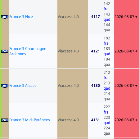
142
fra
143
France 3 Nice
Viaccess 4.0
4117
2026-08-07
+
qad
144
qaa
182
fra
France 3 Champagne-
183
Viaccess 4.0
4121
2026-08-07
+
Ardennes
qad
184
qaa
212
fra
213
France 3 Alsace
Viaccess 4.0
4130
2026-08-07
+
qad
214
qaa
222
fra
223
France 3 Midi-Pyrénées
Viaccess 4.0
4131
2026-08-07
+
qad
224
qaa