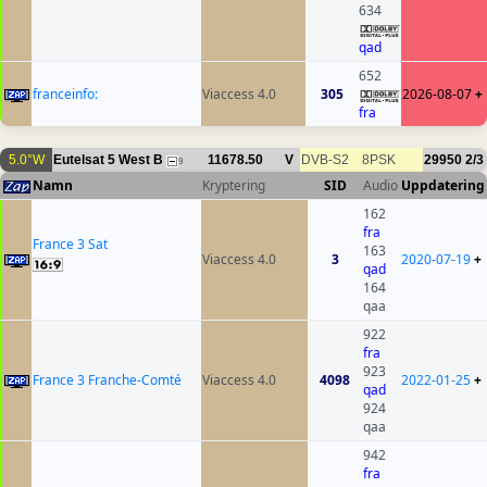
634
qad
652
franceinfo:
Viaccess 4.0
305
2026-08-07
+
fra
5.0°W
Eutelsat 5 West B
11678.50
V
DVB-S2
8PSK
29950
2/3
9
Namn
Kryptering
SID
Audio
Uppdatering
162
fra
France 3 Sat
163
Viaccess 4.0
3
2020-07-19
+
qad
164
qaa
922
fra
923
France 3 Franche-Comté
Viaccess 4.0
4098
2022-01-25
+
qad
924
qaa
942
fra