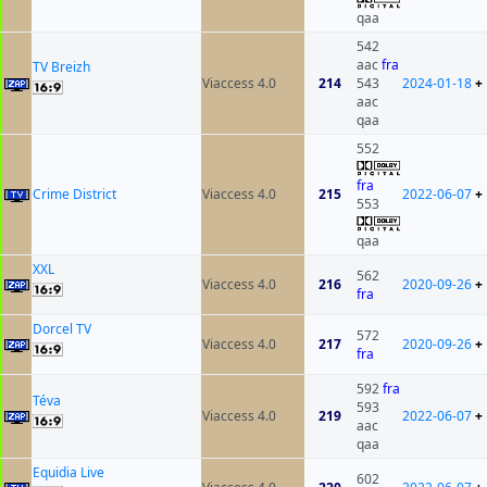
qaa
542
aac
fra
TV Breizh
Viaccess 4.0
214
543
2024-01-18
+
aac
qaa
552
fra
Crime District
Viaccess 4.0
215
2022-06-07
+
553
qaa
XXL
562
Viaccess 4.0
216
2020-09-26
+
fra
Dorcel TV
572
Viaccess 4.0
217
2020-09-26
+
fra
592
fra
Téva
593
Viaccess 4.0
219
2022-06-07
+
aac
qaa
Equidia Live
602