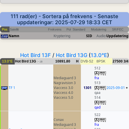
111 rad(er) - Sortera på frekvens - Senaste
uppdateringar: 2025-07-29 18:33 CET
Pos
Satellit
Frekvens
Pol
Standard
Modulering
SR/FEC
Namn
Kryptering
SID
Audio
Uppdatering
Hot Bird 13F
/
Hot Bird 13G
(
13.0°E
)
13.0°E
Hot Bird 13G
10891.80
H
DVB-S2
8PSK
27500
3/4
20
512
Mediaguard 3
fra
Nagravision 3
513
TF 1
Viaccess 3.0
1301
2025-09-01
+
Viaccess 4.0
qaa
Viaccess 5.0
514
qad
522
Conax
Mediaguard 3
fra