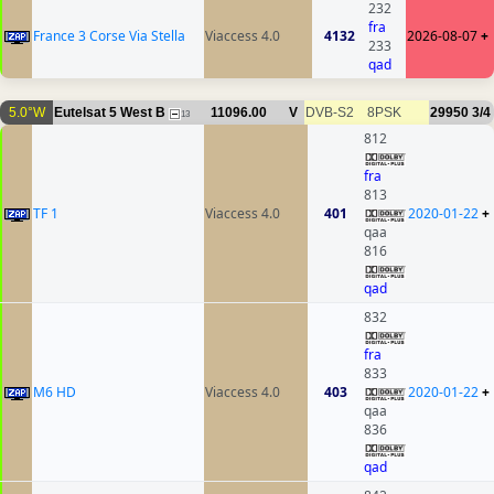
232
fra
France 3 Corse Via Stella
Viaccess 4.0
4132
2026-08-07
+
233
qad
5.0°W
Eutelsat 5 West B
11096.00
V
DVB-S2
8PSK
29950
3/4
13
812
fra
813
TF 1
Viaccess 4.0
401
2020-01-22
+
qaa
816
qad
832
fra
833
M6 HD
Viaccess 4.0
403
2020-01-22
+
qaa
836
qad