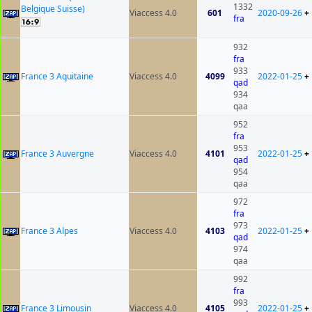
1332
Belgique Suisse)
Viaccess 4.0
601
2020-09-26
+
fra
932
fra
933
France 3 Aquitaine
Viaccess 4.0
4099
2022-01-25
+
qad
934
qaa
952
fra
953
France 3 Auvergne
Viaccess 4.0
4101
2022-01-25
+
qad
954
qaa
972
fra
973
France 3 Alpes
Viaccess 4.0
4103
2022-01-25
+
qad
974
qaa
992
fra
993
France 3 Limousin
Viaccess 4.0
4105
2022-01-25
+