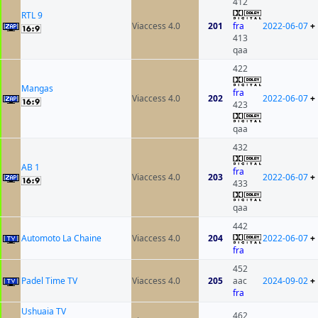
412
RTL 9
Viaccess 4.0
201
fra
2022-06-07
+
413
qaa
422
Mangas
fra
Viaccess 4.0
202
2022-06-07
+
423
qaa
432
AB 1
fra
Viaccess 4.0
203
2022-06-07
+
433
qaa
442
Automoto La Chaine
Viaccess 4.0
204
2022-06-07
+
fra
452
Padel Time TV
Viaccess 4.0
205
aac
2024-09-02
+
fra
Ushuaia TV
462