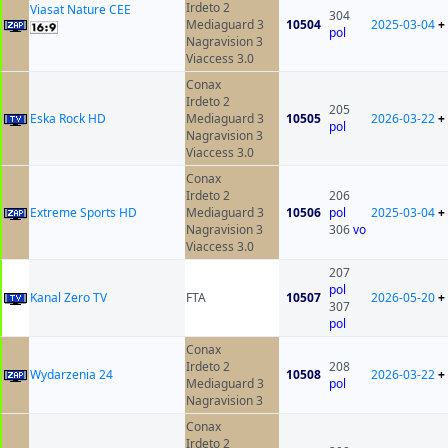
Irdeto 2
Viasat Nature CEE
304
Mediaguard 3
10504
2025-03-04
+
pol
Nagravision 3
Viaccess 3.0
Conax
Irdeto 2
205
Eska Rock HD
Mediaguard 3
10505
2026-03-22
+
pol
Nagravision 3
Viaccess 3.0
Conax
Irdeto 2
206
Extreme Sports HD
Mediaguard 3
10506
pol
2025-03-04
+
Nagravision 3
306
vo
Viaccess 3.0
207
pol
Kanal Zero TV
FTA
10507
2026-05-20
+
307
pol
Conax
Irdeto 2
208
Wydarzenia 24
10508
2026-03-22
+
Mediaguard 3
pol
Nagravision 3
Conax
Irdeto 2