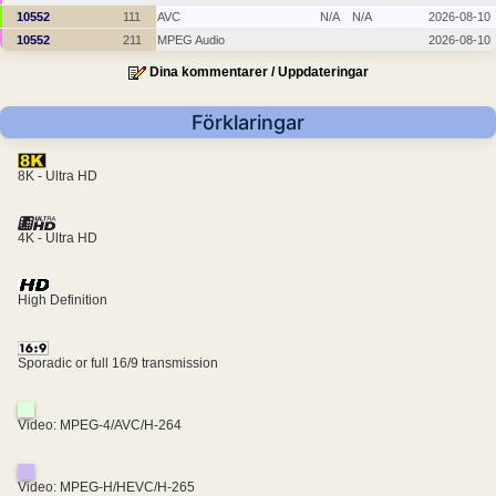
10552
111
AVC
N/A
N/A
2026-08-10
10552
211
MPEG Audio
2026-08-10
Dina kommentarer / Uppdateringar
Förklaringar
8K - Ultra HD
4K - Ultra HD
High Definition
Sporadic or full 16/9 transmission
Video: MPEG-4/AVC/H-264
Video: MPEG-H/HEVC/H-265