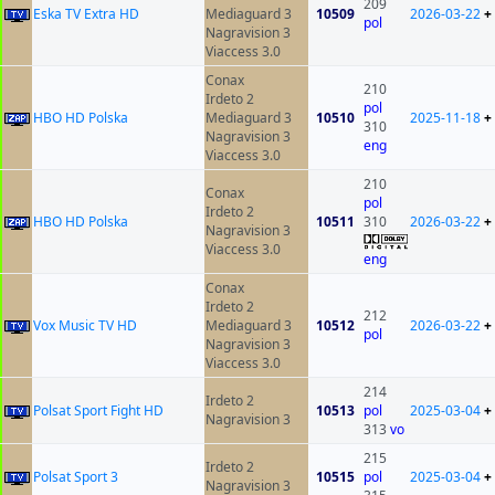
209
Eska TV Extra HD
Mediaguard 3
10509
2026-03-22
+
pol
Nagravision 3
Viaccess 3.0
Conax
210
Irdeto 2
pol
HBO HD Polska
Mediaguard 3
10510
2025-11-18
+
310
Nagravision 3
eng
Viaccess 3.0
210
Conax
pol
Irdeto 2
HBO HD Polska
10511
310
2026-03-22
+
Nagravision 3
Viaccess 3.0
eng
Conax
Irdeto 2
212
Vox Music TV HD
Mediaguard 3
10512
2026-03-22
+
pol
Nagravision 3
Viaccess 3.0
214
Irdeto 2
Polsat Sport Fight HD
10513
pol
2025-03-04
+
Nagravision 3
313
vo
215
Irdeto 2
Polsat Sport 3
10515
pol
2025-03-04
+
Nagravision 3