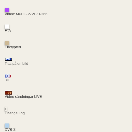
Video: MPEG-I/VVC/H-266
FTA
Encrypted
Titta på en bild
3D
Video sändningar LIVE
+
Change Log
DVB-S