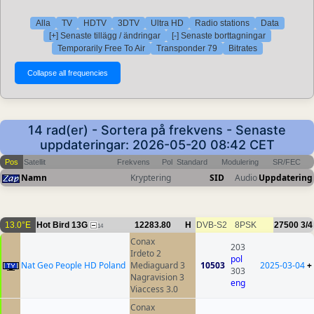
Alla
TV
HDTV
3DTV
Ultra HD
Radio stations
Data
[+] Senaste tillägg / ändringar
[-] Senaste borttagningar
Temporarily Free To Air
Transponder 79
Bitrates
14 rad(er) - Sortera på frekvens - Senaste
uppdateringar: 2026-05-20 08:42 CET
Pos
Satellit
Frekvens
Pol
Standard
Modulering
SR/FEC
Namn
Kryptering
SID
Audio
Uppdatering
13.0°E
Hot Bird 13G
12283.80
H
DVB-S2
8PSK
27500
3/4
14
Conax
203
Irdeto 2
pol
Nat Geo People HD Poland
Mediaguard 3
10503
2025-03-04
+
303
Nagravision 3
eng
Viaccess 3.0
Conax