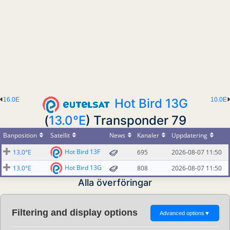
16.0E
Hot Bird 13G
10.0E
(
13.0°E
) Transponder 79
Banposition
Satellit
News
Kanaler
Uppdatering
Hot Bird 13F
13.0°E
695
2026-08-07 11:50
Hot Bird 13G
13.0°E
808
2026-08-07 11:50
Alla överföringar
Filtering and display options
Advanced options
▼